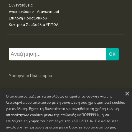
Συνεντεύξεις
Ανακοινώσεις - Διαγωνισμοί
Επιλογή Προσωπικού
Κεντρικά Συμβούλια ΥΠΠΟΑ
Υπουργείο Πολιτισμού
×
Μπουμπουλίνας 20-22, 106 82 Αθήνα
Ο ιστότοπος μαζί με τα απολύτως απαραίτητα cookies για την
Τηλ: +30 2131322100, 2131322421
mail: grplk@culture.gr
λειτουργία του ιστότοπου με τη συναίνεση σας χρησιμοποιεί cookies
για ανάλυση. Έχετε τη δυνατότητα να αρνηθείτε τη χρήση των μη
απαραίτητων cookies μέσω της επιλογής «ΑΠΟΡΡΙΨΗ», ή να
επιλέξετε τη χρήση τους επιλέγοντας «ΑΠΟΔΟΧΗ». Για να λάβετε
αναλυτική ενημέρωση σχετικά με τα Cookies του ιστότοπου μας