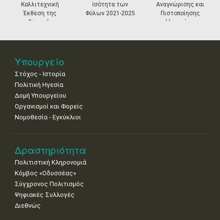
27
28
29
30
Οκτ
1
2
3
Καλλιτεχνική
Ισότητα των
Αναγνώρισης και
•
•
•
•
•
•
•
Έκθεση της
Φύλων 2021-2025
Πιστοποίησης
Biennale
Μουσείων
Βενετίας
4
5
6
7
8
9
10
•
•
•
•
•
•
•
11
12
13
14
15
16
17
Υπουργείο
•
•
•
•
•
•
•
Στόχος - Ιστορία
Πολιτική Ηγεσία
18
19
20
21
22
23
24
•
•
•
•
•
•
•
Δομή Υπουργείου
Οργανισμοί και Φορείς
25
26
27
28
29
30
31
Νομοθεσία - Εγκύκλιοι
•
•
•
•
•
•
•
Δραστηριότητα
Πολιτιστική Κληρονομιά
Κόμβος «Οδυσσέας»
Σύγχρονος Πολιτισμός
Ψηφιακές Συλλογές
Διεθνώς