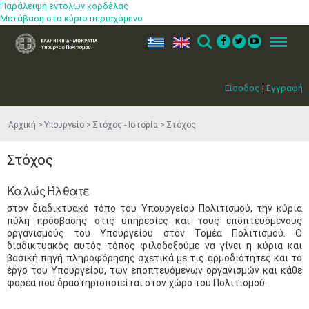
Παράλειψη εντολών κορδέλας
Μετάβαση στο κύριο περιεχόμενο
ελ
en
Search
Menu
Μαϊ
1
2
Είσοδος
|
Εγγραφή
•
•
3
4
5
6
7
8
9
Αρχική
Υπουργείο
Στόχος - Ιστορία
Στόχος
•
•
•
•
•
•
•
Στόχος
10
11
12
13
14
15
16
•
•
•
•
•
•
•
Καλώς Ήλθατε
17
18
19
20
21
22
23
​στον διαδικτυακό τόπο του Υπουργείου Πολιτισμού, την κύρια
•
•
•
•
•
•
•
•
•
•
•
•
•
πύλη πρόσβασης στις υπηρεσίες και τους εποπτευόμενους
οργανισ​μούς του Υπουργείου στον Τομέ​α Πολιτισμού. Ο
24
25
26
27
28
29
30
διαδικτυακός αυτός τόπος φιλοδοξούμε να γίνει η κύρια και
•
•
•
•
•
•
•
βασική πηγή πληροφόρησης σχετικά με τις αρμοδιότητες και το
έργο του Υπουργείου, των εποπτευόμενων οργανισμών και κάθε
31
Ιουν
1
2
3
4
5
6
φορέα που δραστηριοποιείται στον χώρο του Πολιτισμού.​​​
•
•
•
•
•
•
•