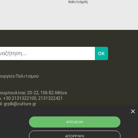
πολιτισμός
27
28
29
30
Οκτ
1
2
3
•
•
•
•
•
•
•
4
5
6
7
8
9
10
•
•
•
•
•
•
•
11
12
13
14
15
16
17
•
•
•
•
•
•
•
18
19
20
21
22
23
24
•
•
•
•
•
•
•
ουργείο Πολιτισμού
25
26
27
28
29
30
31
•
•
•
•
•
•
•
ουμπουλίνας 20-22, 106 82 Αθήνα
λ: +30 2131322100, 2131322421
l: grplk@culture.gr
×
ΑΠΟΔΟΧΉ
ΑΠΌΡΡΙΨΗ