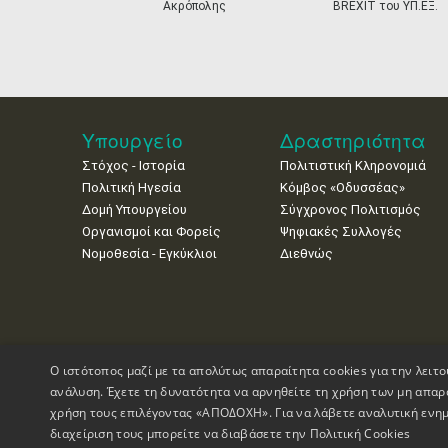
Ακρόπολης
BREXIT του ΥΠ.ΕΞ.
Υπουργείο
Δραστηριότητα
Στόχος - Ιστορία
Πολιτιστική Κληρονομιά
Πολιτική Ηγεσία
Κόμβος «Οδυσσέας»
Δομή Υπουργείου
Σύγχρονος Πολιτισμός
Οργανισμοί και Φορείς
Ψηφιακές Συλλογές
Νομοθεσία - Εγκύκλιοι
Διεθνώς
Ο ιστότοπος μαζί με τα απολύτως απαραίτητα cookies για την λειτο
ανάλυση. Έχετε τη δυνατότητα να αρνηθείτε τη χρήση των μη απαρ
χρήση τους επιλέγοντας «ΑΠΟΔΟΧΗ». Για να λάβετε αναλυτική ενημ
διαχείριση τους μπορείτε να διαβάσετε την
Πολιτική Cookies
Πνευματικά Δικαιώματα © 1995-2026 Υπουργείο Πολιτισμού