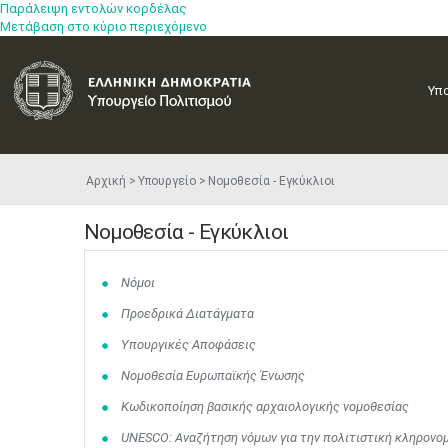
Παράλειψη εντολών κορδέλας
Μετάβαση στο κύριο περιεχόμενο
Υπ
Αρχική
Υπουργείο
Νομοθεσία - Εγκύκλιοι
Νομοθεσία - Εγκύκλιοι
Νόμοι
Προεδρικά Διατάγματα
Υπουργικές Αποφάσεις
Νομοθεσία Ευρωπαϊκής Ένωσης​​​​​
Κωδικοποίηση βασικής αρχαιολογικής νομοθεσίας
UNESCO: Αναζήτηση νόμων για την πολιτιστική κληρονο