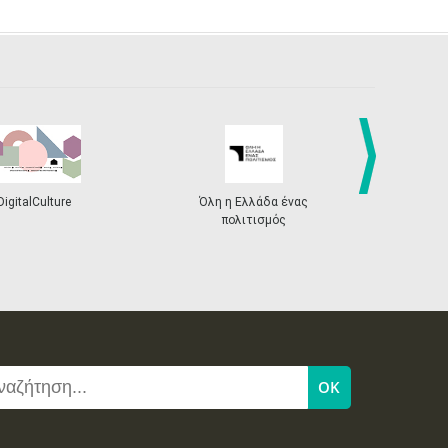
DigitalCulture
Όλη η Ελλάδα ένας
Πρόγραμμα Δι
next
πολιτισμός