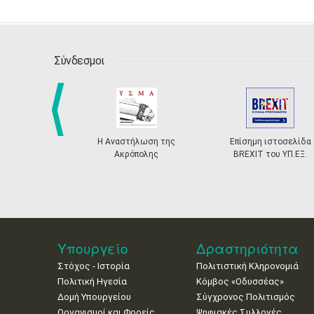
Σύνδεσμοι
Η Αναστήλωση της
Επίσημη ιστοσελίδα
prev
Ακρόπολης
BREXIT του ΥΠ.ΕΞ.
Υπουργείο
Δραστηριότητα
Στόχος - Ιστορία
Πολιτιστική Κληρονομιά
Πολιτική Ηγεσία
Κόμβος «Οδυσσέας»
Δομή Υπουργείου
Σύγχρονος Πολιτισμός
Οργανισμοί και Φορείς
Ψηφιακές Συλλογές