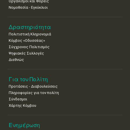
Οργανισμοί και Φορείς
Νοε
1
2
3
4
5
6
7
Νομοθεσία - Εγκύκλιοι
•
•
•
•
•
•
•
8
9
10
11
12
13
14
Δραστηριότητα
•
•
•
•
•
•
•
Πολιτιστική Κληρονομιά
15
16
17
18
19
20
21
Κόμβος «Οδυσσέας»
•
•
•
•
•
•
•
Σύγχρονος Πολιτισμός
Ψηφιακές Συλλογές
22
23
24
25
26
27
28
•
•
•
•
•
•
•
Διεθνώς
29
30
•
•
Για τον Πολίτη
Προτάσεις - Διαβουλεύσεις
Πληροφορίες για τον πολίτη
Σύνδεσμοι
Χάρτης Κόμβου
Ενημέρωση