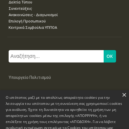
Δελτία Τύπου
Συνεντεύξεις
Ανακοινώσεις - Διαγωνισμοί
Επιλογή Προσωπικού
Κεντρικά Συμβούλια ΥΠΠΟΑ
Υπουργείο Πολιτισμού
×
Μπουμπουλίνας 20-22, 106 82 Αθήνα
Ο ιστότοπος μαζί με τα απολύτως απαραίτητα cookies για την
Τηλ: +30 2131322100, 2131322421
mail: grplk@culture.gr
λειτουργία του ιστότοπου με τη συναίνεση σας χρησιμοποιεί cookies
για ανάλυση. Έχετε τη δυνατότητα να αρνηθείτε τη χρήση των μη
απαραίτητων cookies μέσω της επιλογής «ΑΠΟΡΡΙΨΗ», ή να
επιλέξετε τη χρήση τους επιλέγοντας «ΑΠΟΔΟΧΗ». Για να λάβετε
αναλυτική ενημέρωση σχετικά με τα Cookies του ιστότοπου μας