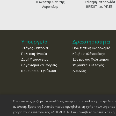
prev
Η Αναστήλωση της
Επίσημη ιστοσελίδα
Ακρόπολης
BREXIT του ΥΠ.ΕΞ.
Υπουργείο
Δραστηριότητα
Στόχος - Ιστορία
Πολιτιστική Κληρονομιά
Πολιτική Ηγεσία
Κόμβος «Οδυσσέας»
Δομή Υπουργείου
Σύγχρονος Πολιτισμός
Οργανισμοί και Φορείς
Ψηφιακές Συλλογές
Νομοθεσία - Εγκύκλιοι
Διεθνώς
Ο ιστότοπος μαζί με τα απολύτως απαραίτητα cookies για την λειτο
ανάλυση. Έχετε τη δυνατότητα να αρνηθείτε τη χρήση των μη απαρ
χρήση τους επιλέγοντας «ΑΠΟΔΟΧΗ». Για να λάβετε αναλυτική ενημ