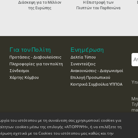
Διάσκεψη για το Μέλλον
Η Επιστροφή των
της Ευρώπης
Γλυπτών του Παρθενώνα
Για τον Πολίτη
Ενημέρωση
Προτάσεις - Διαβουλεύσεις
Δελτία Τύπου
Πληροφορίες για τον πολίτη
Συνεντεύξεις
Σύνδεσμοι
Ανακοινώσεις - Διαγωνισμοί
Χάρτης Κόμβου
Επιλογή Προσωπικού
Υπ
Κεντρικά Συμβούλια ΥΠΠΟΑ
Μπ
Τη
mai
υργία του ιστότοπου με τη συναίνεση σας χρησιμοποιεί cookies για
αίτητων cookies μέσω της επιλογής «ΑΠΟΡΡΙΨΗ», ή να επιλέξετε τη
έρωση σχετικά με τα Cookies του ιστότοπου μας καθώς και την