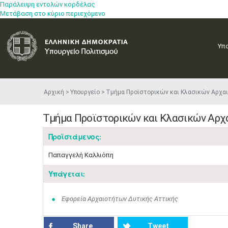
Παράλειψη εντολών κορδέλας
Μετάβαση στο κύριο περιεχόμενο
Υπ
Αρχική
Υπουργείο
Τμήμα Προϊστορικών και Κλασικών Αρχα
Τμήμα Προϊστορικών και Κλασικών Αρχ
Προϊστάμενος:
Παπαγγελή Καλλιόπη
Υπάγεται:
Εφορεία Αρχαιοτήτων Δυτικής Αττικής
Share
Tweet