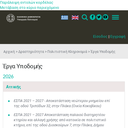
Παράλειψη εντολών κορδέλας
Μετάβαση στο κύριο περιεχόμενο
ελ
en
Search
Menu
Είσοδος
|
Εγγραφή
Αρχική
Δραστηριότητα
Πολιτιστική Κληρονομιά
Έργα Υποδομής
Έργα Υποδομής
2026
Αττικής
ΕΣΠΑ 2021 – 2027 - Αποκατάσταση νεώτερου μνημείου επί
της οδού Τριπόδων 32, στην Πλάκα (Οικία Κοκοβίκου)
ΕΣΠΑ 2021 – 2027 Αποκατάσταση παλαιού διατηρητέου
κτηρίου και αλλαγή χρήσης από κατοικία σε πολιτιστικό
κτήριο, επί της οδού Διοσκούρων 7, στην Πλάκα, Δήμου