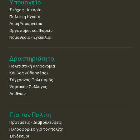
11
12
13
14
15
16
17
Υπουργείο
•
•
•
•
•
•
•
Στόχος - Ιστορία
Πολιτική Ηγεσία
18
19
20
21
22
23
24
•
•
•
•
•
•
•
Δομή Υπουργείου
Οργανισμοί και Φορείς
25
26
27
28
29
30
31
Νομοθεσία - Εγκύκλιοι
•
•
•
•
•
•
•
Δραστηριότητα
Πολιτιστική Κληρονομιά
Κόμβος «Οδυσσέας»
Σύγχρονος Πολιτισμός
Ψηφιακές Συλλογές
Διεθνώς
Για τον Πολίτη
Προτάσεις - Διαβουλεύσεις
Πληροφορίες για τον πολίτη
Σύνδεσμοι