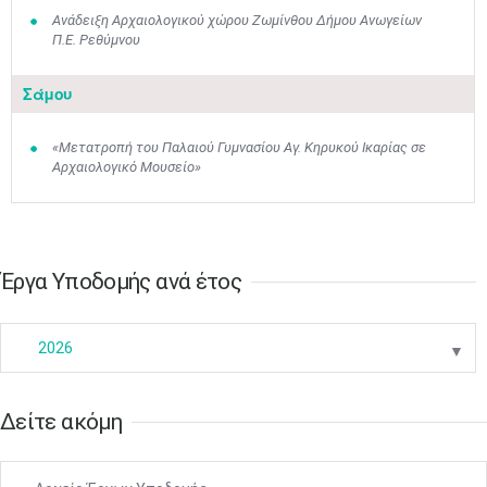
Μαϊ
1
2
•
•
Ανάδειξη Αρχαιολογικού χώρου Ζωμίνθου Δήμου Ανωγείων
Π.Ε. Ρεθύμνου
3
4
5
6
7
8
9
•
•
•
•
•
•
•
Σάμου
10
11
12
13
14
15
16
•
•
•
•
•
•
•
«Μετατροπή του Παλαιού Γυμνασίου Αγ. Κηρυκού Ικαρίας σε
Αρχαιολογικό Μουσείο»
17
18
19
20
21
22
23
•
•
•
•
•
•
•
•
•
•
•
•
•
24
25
26
27
28
29
30
•
•
•
•
•
•
•
Έργα Υποδομής ανά έτος
31
Ιουν
1
2
3
4
5
6
•
•
•
•
•
•
•
2026
▼
7
8
9
10
11
12
13
•
•
•
•
•
•
•
Δείτε ακόμη
14
15
16
17
18
19
20
•
•
•
•
•
•
•