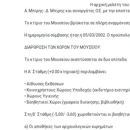
Η αρχική μελέτη του
Α. Μπίρης- Δ. Μπίρης και συνεργάτες Ο.Ε. με την εποπ
Το κτίριο του Μουσείου βρίσκεται σε πλήρη εναρμόνιση
Η ημερομηνία σύμβασης ήταν η 05/03/2002. Ο προϋπολογι
ΔΙΑΡΘΡΩΣΗ ΤΩΝ ΧΩΡΩΝ ΤΟΥ ΜΟΥΣΕΙΟΥ:
Το κτίριο του Μουσείου αναπτύσσεται σε δυο επίπεδα.
Η Α΄ Στάθμη (+0.00 κτηριακή) περιλαμβάνει:
• Αίθουσες Εκθέσεων
• Κοινοχρήστους Χώρους Υποδοχής (εκδοτήριο εισιτηρί
• Χώρους Υγιεινής
• Βοηθητικοί Χώροι (γραφείο διοίκησης, βιβλιοθήκη)
Στη Β΄ Στάθμη (-5,00/ -3,60) χωροθετούνται οι βοηθητι
α) Οι αποθήκες των αρχαιολογικών ευρημάτων