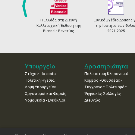
prev
Η Ελλάδα στη Διεθνή
Εθνικό Σχέδιο Δράσης για
Ελληνι
Καλλιτεχνική Έκθεση της
την Ισότητα των Φύλων
Αναγνώ
Biennale Βενετίας
2021-2025
Πιστοποίη
Υπουργείο
Δραστηριότητα
Στόχος - Ιστορία
Πολιτιστική Κληρονομιά
Πολιτική Ηγεσία
Κόμβος «Οδυσσέας»
Δομή Υπουργείου
Σύγχρονος Πολιτισμός
Οργανισμοί και Φορείς
Ψηφιακές Συλλογές
Νομοθεσία - Εγκύκλιοι
Διεθνώς