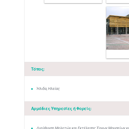
Τόπος:
Ήλιδα, Ηλείας
Αρμόδιες Υπηρεσίες ή Φορείς:
Διεύθυνση Μελετών και Εκτέλεσης Έργων Μουσείων κα