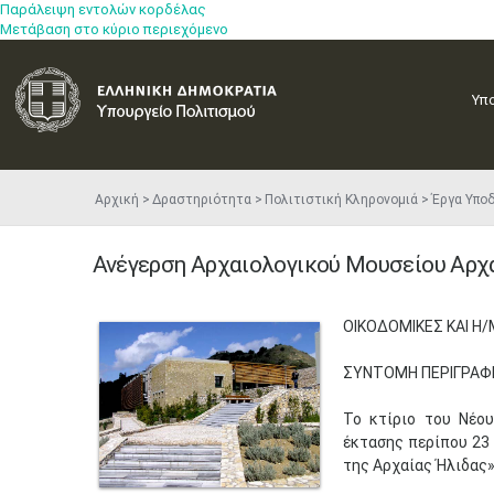
Παράλειψη εντολών κορδέλας
Μετάβαση στο κύριο περιεχόμενο
Υπ
Αρχική
Δραστηριότητα
Πολιτιστική Κληρονομιά
Έργα Υπο
Ανέγερση Αρχαιολογικού Μουσείου Αρχ
ΟΙΚΟΔΟΜΙΚΕΣ ΚΑΙ Η/
ΣΥΝΤΟΜΗ ΠΕΡΙΓΡΑΦΗ
Το κτίριο του Νέο
έκτασης περίπου 23
της Αρχαίας Ήλιδας»