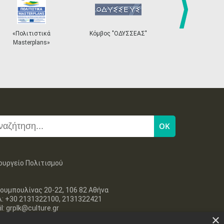
next
Κόμβος "ΟΔΥΣΣΕΑΣ"
Ηλεκτρονικό Σύστημα
«
Εισιτηρίων
ουργείο Πολιτισμού
ουμπουλίνας 20-22, 106 82 Αθήνα
λ: +30 2131322100, 2131322421
l: grplk@culture.gr
×