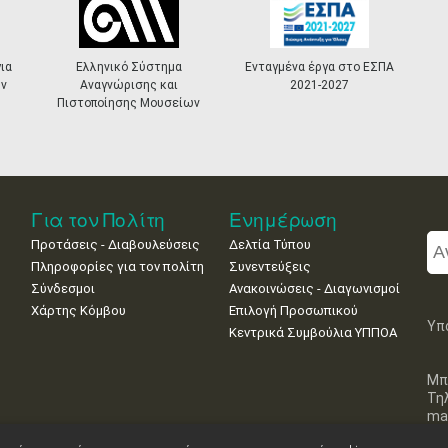
κό Σύστημα
Ενταγμένα έργα στο ΕΣΠΑ
«Πολιτιστικά
ρισης και
2021-2027
Masterplans»
σης Μουσείων
Για τον Πολίτη
Ενημέρωση
Προτάσεις - Διαβουλεύσεις
Δελτία Τύπου
Πληροφορίες για τον πολίτη
Συνεντεύξεις
Σύνδεσμοι
Ανακοινώσεις - Διαγωνισμοί
Χάρτης Κόμβου
Επιλογή Προσωπικού
Υπ
Κεντρικά Συμβούλια ΥΠΠΟΑ
Μπ
Τη
mai