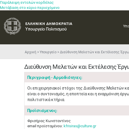
Παράλειψη εντολών κορδέλας
Μετάβαση στο κύριο περιεχόμενο
Υπ
Αρχική
Υπουργείο
Διεύθυνση Μελετών και Εκτέλεσης Έργω
Διεύθυνση Μελετών και Εκτέλεσης Έργω
Περιγραφή - Αρμοδιότητες:
Οι επιχειρησιακοί στόχοι της Διεύθυνσης Μελετών κ
είναι ο συντονισμός, η εποπτεία και η εναρμόνιση έρ
πολιτιστικά κτήρια.
Προϊστάμενος:
Φρισήρας Κωνσταντίνος
email προϊσταμένου:
kfrisiras@culture.gr