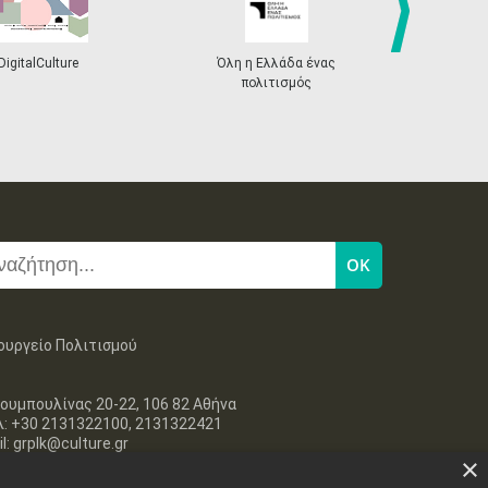
•
•
•
•
•
•
•
11
12
13
14
15
16
17
•
•
•
•
•
•
•
next
DigitalCulture
Όλη η Ελλάδα ένας
Πρόγραμμα Δι
πολιτισμός
18
19
20
21
22
23
24
•
•
•
•
•
•
•
25
26
27
28
29
30
31
•
•
•
•
•
•
•
ουργείο Πολιτισμού
ουμπουλίνας 20-22, 106 82 Αθήνα
λ: +30 2131322100, 2131322421
l: grplk@culture.gr
×