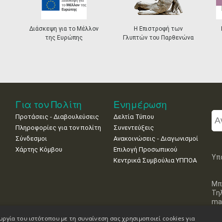
Διάσκεψη για το Μέλλον
Η Επιστροφή των
της Ευρώπης
Γλυπτών του Παρθενώνα
Για τον Πολίτη
Ενημέρωση
Προτάσεις - Διαβουλεύσεις
Δελτία Τύπου
Πληροφορίες για τον πολίτη
Συνεντεύξεις
Σύνδεσμοι
Ανακοινώσεις - Διαγωνισμοί
Χάρτης Κόμβου
Επιλογή Προσωπικού
Υπ
Κεντρικά Συμβούλια ΥΠΠΟΑ
Μπ
Τη
mai
υργία του ιστότοπου με τη συναίνεση σας χρησιμοποιεί cookies για