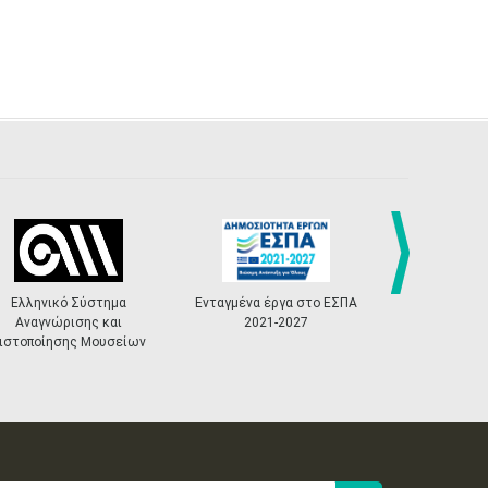
Ενταγμένα έργα στο ΕΣΠΑ
«Πολιτιστικά
Κόμβος
next
2021-2027
Masterplans»