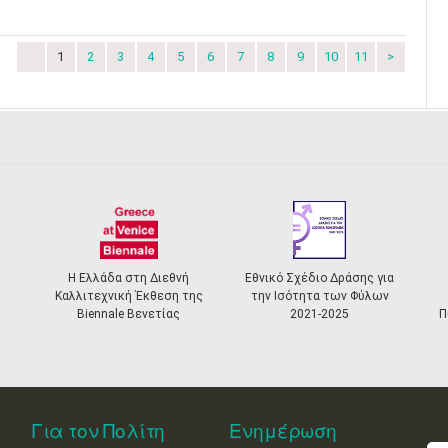
1
2
3
4
5
6
7
8
9
10
11
>
ιεθνή
Εθνικό Σχέδιο Δράσης για
Ελληνικό Σύστημα
εση της
την Ισότητα των Φύλων
Αναγνώρισης και
τίας
2021-2025
Πιστοποίησης Μουσείων
Για τον Πολίτη
Ενημέρωση