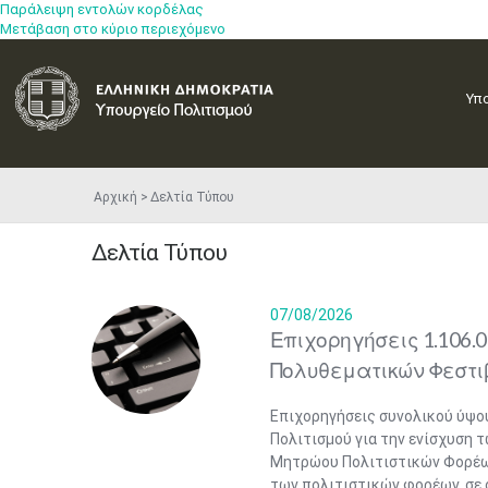
Παράλειψη εντολών κορδέλας
Μετάβαση στο κύριο περιεχόμενο
Υπ
Αρχική
Δελτία Τύπου
Δελτία Τύπου
07/08/2026
Επιχορηγήσεις 1.106.0
Πολυθεματικών Φεστιβ
Επιχορηγήσεις συνολικού ύψου
Πολιτισμού για την ενίσχυση 
Μητρώου Πολιτιστικών Φορέων
των πολιτιστικών φορέων, σε ό