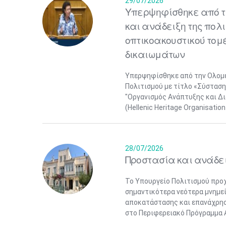
29/07/2026
Υπερψηφίσθηκε από τη
και ανάδειξη της πολι
οπτικοακουστικού τομ
δικαιωμάτων
Υπερψηφίσθηκε από την Ολομέ
Πολιτισμού με τίτλο «Σύσταση
"Οργανισμός Ανάπτυξης και Δι
(Hellenic Heritage Organisation
28/07/2026
Προστασία και ανάδει
Το Υπουργείο Πολιτισμού προχ
σημαντικότερα νεότερα μνημεί
αποκατάστασης και επανάχρησ
στο Περιφερειακό Πρόγραμμα Α