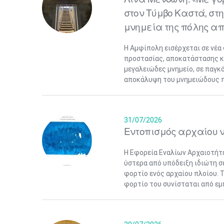
στον Τύμβο Καστά, σ
μνημεία της πόλης α
Η Αμφίπολη εισέρχεται σε νέα
προστασίας, αποκατάστασης κα
μεγαλειώδες μνημείο, σε παγκ
αποκάλυψη του μνημειώδους πε
31/07/2026
Εντοπισμός αρχαίου ν
Η Εφορεία Εναλίων Αρχαιοτήτ
ύστερα από υπόδειξη ιδιώτη σ
φορτίο ενός αρχαίου πλοίου. Τ
φορτίο του συνίσταται από εμ