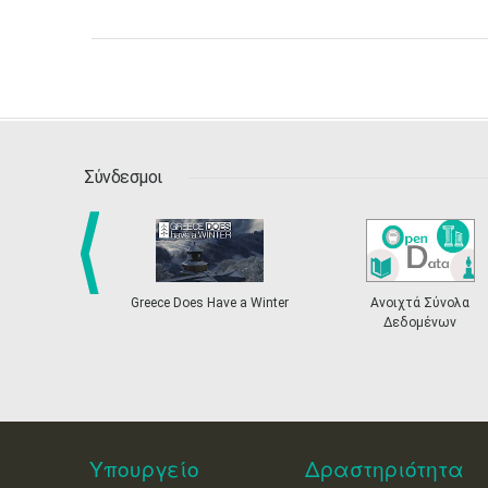
Σύνδεσμοι
 Does Have a Winter
Ανοιχτά Σύνολα
Η Ελλάδα στη Δ
prev
Δεδομένων
Καλλιτεχνική Έκθ
Biennale Βενε
Υπουργείο
Δραστηριότητα