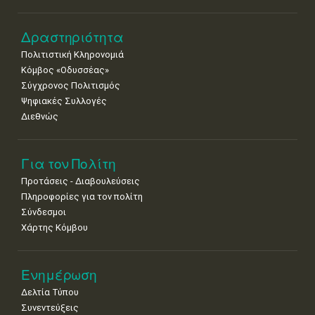
•
•
•
•
•
•
•
8
9
10
11
12
13
14
Δραστηριότητα
•
•
•
•
•
•
•
Πολιτιστική Κληρονομιά
15
16
17
18
19
20
21
Κόμβος «Οδυσσέας»
•
•
•
•
•
•
•
Σύγχρονος Πολιτισμός
Ψηφιακές Συλλογές
22
23
24
25
26
27
28
•
•
•
•
•
•
•
Διεθνώς
29
30
•
•
Για τον Πολίτη
Προτάσεις - Διαβουλεύσεις
Πληροφορίες για τον πολίτη
Σύνδεσμοι
Χάρτης Κόμβου
Ενημέρωση
Δελτία Τύπου
Συνεντεύξεις