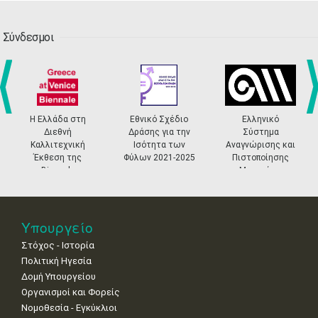
•
•
•
•
•
•
•
13
14
15
16
17
18
19
•
•
•
•
•
•
•
•
•
Σύνδεσμοι
20
21
22
23
24
25
26
•
•
•
•
•
•
•
27
28
29
30
Οκτ
1
2
3
•
•
•
•
•
•
•
Η Ελλάδα στη
Εθνικό Σχέδιο
Ελληνικό
prev
ne
Διεθνή
Δράσης για την
Σύστημα
4
5
6
7
8
9
10
Καλλιτεχνική
Ισότητα των
Αναγνώρισης και
•
•
•
•
•
•
•
Έκθεση της
Φύλων 2021-2025
Πιστοποίησης
Biennale
Μουσείων
Βενετίας
11
12
13
14
15
16
17
•
•
•
•
•
•
•
18
19
20
21
22
23
24
Υπουργείο
•
•
•
•
•
•
•
Στόχος - Ιστορία
Πολιτική Ηγεσία
25
26
27
28
29
30
31
•
•
•
•
•
•
•
Δομή Υπουργείου
Οργανισμοί και Φορείς
Νοε
1
2
3
4
5
6
7
Νομοθεσία - Εγκύκλιοι