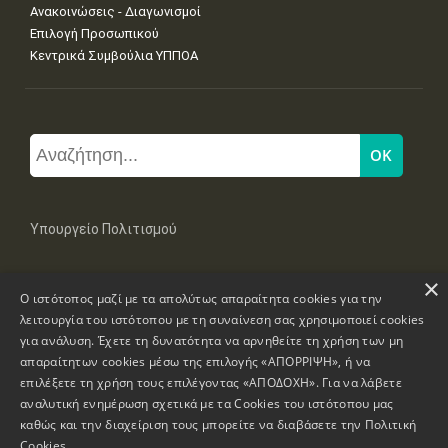
Ανακοινώσεις - Διαγωνισμοί
Επιλογή Προσωπικού
Κεντρικά Συμβούλια ΥΠΠΟΑ
Υπουργείο Πολιτισμού
×
Μπουμπουλίνας 20-22, 106 82 Αθήνα
Ο ιστότοπος μαζί με τα απολύτως απαραίτητα cookies για την
Τηλ: +30 2131322100, 2131322421
mail: grplk@culture.gr
λειτουργία του ιστότοπου με τη συναίνεση σας χρησιμοποιεί cookies
για ανάλυση. Έχετε τη δυνατότητα να αρνηθείτε τη χρήση των μη
απαραίτητων cookies μέσω της επιλογής «ΑΠΟΡΡΙΨΗ», ή να
επιλέξετε τη χρήση τους επιλέγοντας «ΑΠΟΔΟΧΗ». Για να λάβετε
αναλυτική ενημέρωση σχετικά με τα Cookies του ιστότοπου μας
καθώς και την διαχείριση τους μπορείτε να διαβάσετε την
Πολιτική
Πνευματικά Δικαιώματα © 1995-2026 Υπουργείο Πολιτισμού
Cookies