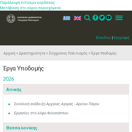
Παράλειψη εντολών κορδέλας
Μετάβαση στο κύριο περιεχόμενο
ελ
en
Search
Menu
Είσοδος
|
Εγγραφή
Αρχική
Δραστηριότητα
Σύγχρονος Πολιτισμός
Έργα Υποδομής
Έργα Υποδομής
2026
Αττικής
Συνολική ανάδειξη Αρχαίας Αγοράς - Αρείου Πάγου
Εργασίες στο λόφο Φιλοπάππου
Θεσσαλονίκης