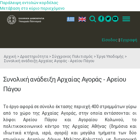
Παράλειψη εντολών κορδέλας
Μετάβαση στο κύριο περιεχόμενο
ελ
en
Search
Menu
Είσοδος
|
Εγγραφή
Αρχική
Δραστηριότητα
Σύγχρονος Πολιτισμός
Έργα Υποδομής
Συνολική ανάδειξη Αρχαίας Αγοράς - Αρείου Πάγου
Συνολική ανάδειξη Αρχαίας Αγοράς - Αρείου
Πάγου
Το έργο αφορά σε σύνολο έκτασης περιοχή 400 στρεμμάτων γύρω
από το χώρο της Αρχαίας Αγοράς, στην οποία εντάσσονται: οι
λόφοι Αρείου Πάγου και Αγοραίου Κολωνού, το
πολιτικοκοινωνικό κέντρο της Αρχαίας Αθήνας (δημόσια και
ιδιωτικά κτήρια, ιερά, αγορά) και μεγάλα τμήματα των δύο
επωνύμων Αρχαίων Δήμων Μελίτης-Κολυττού, με διαχρονική