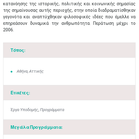
κατανόησης της ιστορικής, πολιτικής και κοινωνικής σημασίας
της σημαίνουσας αυτής περιοχής, στην οποία διαδραματίσθηκαν
γεγονότα και αναπτύχθηκαν φιλοσοφικές ιδέες που έμελλε να
επηρεάσουν δυναμικά την ανθρωπότητα. Περάτωση μέχρι το
2006.
Τόπος:
Αθήνα, Αττικής
Ετικέτες:
Ιουν
1
2
3
4
5
6
•
•
•
•
•
•
Έργα Υποδομής
,
Προγράμματα
7
8
9
10
11
12
13
•
•
•
•
•
•
•
Μεγάλα Προγράμματα:
14
15
16
17
18
19
20
•
•
•
•
•
•
•