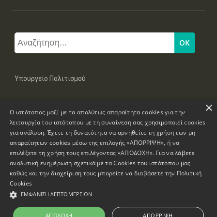
Υπουργείο Πολιτισμού
×
Μπουμπουλίνας 20-22, 106 82 Αθήνα
Ο ιστότοπος μαζί με τα απολύτως απαραίτητα cookies για την
Τηλ: +30 2131322100, 2131322421
mail: grplk@culture.gr
λειτουργία του ιστότοπου με τη συναίνεση σας χρησιμοποιεί cookies
για ανάλυση. Έχετε τη δυνατότητα να αρνηθείτε τη χρήση των μη
απαραίτητων cookies μέσω της επιλογής «ΑΠΟΡΡΙΨΗ», ή να
επιλέξετε τη χρήση τους επιλέγοντας «ΑΠΟΔΟΧΗ». Για να λάβετε
αναλυτική ενημέρωση σχετικά με τα Cookies του ιστότοπου μας
καθώς και την διαχείριση τους μπορείτε να διαβάσετε την
Πολιτική
Πνευματικά Δικαιώματα © 1995-2026 Υπουργείο Πολιτισμού
Cookies
ΕΜΦΆΝΙΣΗ ΛΕΠΤΟΜΕΡΕΙΏΝ
Πληροφορίες Ιστοσελίδας
Δήλωση Προσβασιμότητας
ΑΠΟΔΟΧΉ
ΑΠΌΡΡΙΨΗ