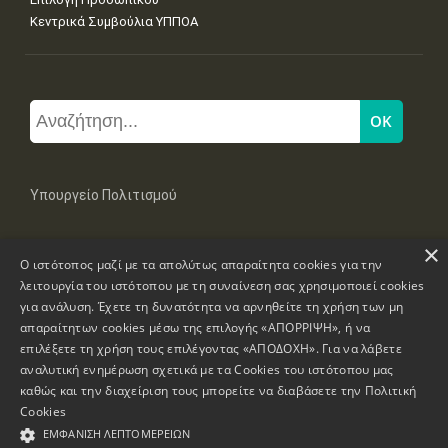
Κεντρικά Συμβούλια ΥΠΠΟΑ
Υπουργείο Πολιτισμού
×
Μπουμπουλίνας 20-22, 106 82 Αθήνα
Ο ιστότοπος μαζί με τα απολύτως απαραίτητα cookies για την
Τηλ: +30 2131322100, 2131322421
mail: grplk@culture.gr
λειτουργία του ιστότοπου με τη συναίνεση σας χρησιμοποιεί cookies
για ανάλυση. Έχετε τη δυνατότητα να αρνηθείτε τη χρήση των μη
απαραίτητων cookies μέσω της επιλογής «ΑΠΟΡΡΙΨΗ», ή να
επιλέξετε τη χρήση τους επιλέγοντας «ΑΠΟΔΟΧΗ». Για να λάβετε
αναλυτική ενημέρωση σχετικά με τα Cookies του ιστότοπου μας
καθώς και την διαχείριση τους μπορείτε να διαβάσετε την
Πολιτική
Πνευματικά Δικαιώματα © 1995-2026 Υπουργείο Πολιτισμού
Cookies
ΕΜΦΆΝΙΣΗ ΛΕΠΤΟΜΕΡΕΙΏΝ