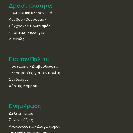
8
9
10
11
12
13
14
Δραστηριότητα
•
•
•
•
•
•
•
Πολιτιστική Κληρονομιά
15
16
17
18
19
20
21
Κόμβος «Οδυσσέας»
•
•
•
•
•
•
•
Σύγχρονος Πολιτισμός
Ψηφιακές Συλλογές
22
23
24
25
26
27
28
•
•
•
•
•
•
•
Διεθνώς
29
30
•
•
Για τον Πολίτη
Προτάσεις - Διαβουλεύσεις
Πληροφορίες για τον πολίτη
Σύνδεσμοι
Χάρτης Κόμβου
Ενημέρωση
Δελτία Τύπου
Συνεντεύξεις
Ανακοινώσεις - Διαγωνισμοί
Επιλογή Προσωπικού