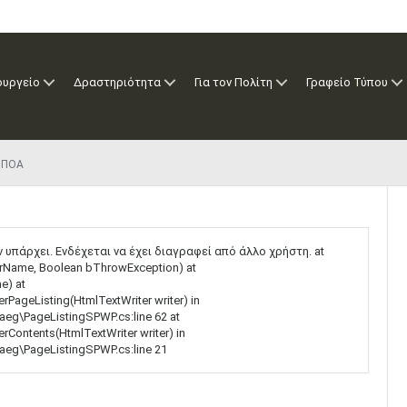
ουργείο
Δραστηριότητα
Για τον Πολίτη
Γραφείο Τύπου
ΠΠΟΑ
ν υπάρχει. Ενδέχεται να έχει διαγραφεί από άλλο χρήστη. at
strName, Boolean bThrowException) at
e) at
PageListing(HtmlTextWriter writer) in
aeg\PageListingSPWP.cs:line 62 at
Contents(HtmlTextWriter writer) in
aeg\PageListingSPWP.cs:line 21