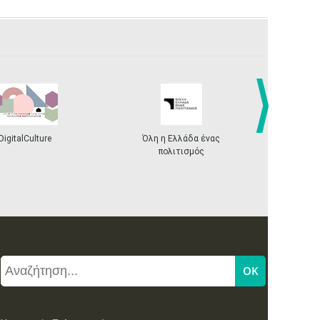
DigitalCulture
Όλη η Ελλάδα ένας
Πρόγραμμα Δι
next
πολιτισμός