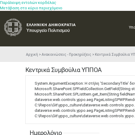
10
11
12
13
14
15
16
Παράλειψη εντολών κορδέλας
•
•
•
•
•
•
•
Μετάβαση στο κύριο περιεχόμενο
17
18
19
20
21
22
23
•
•
•
•
•
•
•
•
•
•
•
•
•
Υπ
24
25
26
27
28
29
30
•
•
•
•
•
•
•
31
Ιουν
2
3
4
5
6
Αρχική
Ανακοινώσεις - Προκηρύξεις
Κεντρικά Συμβούλια Υ
1
•
•
•
•
•
•
•
7
8
9
10
11
12
13
Κεντρικά Συμβούλια ΥΠΠΟΑ
•
•
•
•
•
•
•
System.ArgumentException: Η στήλη 'SecondaryTitle' δε
14
15
16
17
18
19
20
Microsoft.SharePoint.SPFieldCollection.GetField(String 
•
•
•
•
•
•
•
Microsoft.SharePoint.SPListItem.get_Item(String fieldNam
dataverse.web.controls.yppo.aeg.PageListingSPWP.Render
21
22
23
24
25
26
27
C:\Repos\Git\yppo_culture\dataverse.web.controls.yppo.
•
•
•
•
•
•
•
dataverse.web.controls.yppo.aeg.PageListingSPWP.Render
C:\Repos\Git\yppo_culture\dataverse.web.controls.yppo.
28
29
30
Ιουλ
2
3
4
1
•
•
•
•
•
•
•
•
•
•
Ημερολόγιο