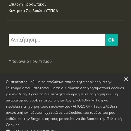
Επιλογή Προσωπικού
Κεντρικά Συμβούλια ΥΠΠΟΑ
Υπουργείο Πολιτισμού
×
Μπουμπουλίνας 20-22, 106 82 Αθήνα
Ο ιστότοπος μαζί με τα απολύτως απαραίτητα cookies για την
Τηλ: +30 2131322100, 2131322421
mail: grplk@culture.gr
λειτουργία του ιστότοπου με τη συναίνεση σας χρησιμοποιεί cookies
για ανάλυση. Έχετε τη δυνατότητα να αρνηθείτε τη χρήση των μη
απαραίτητων cookies μέσω της επιλογής «ΑΠΟΡΡΙΨΗ», ή να
επιλέξετε τη χρήση τους επιλέγοντας «ΑΠΟΔΟΧΗ». Για να λάβετε
αναλυτική ενημέρωση σχετικά με τα Cookies του ιστότοπου μας
καθώς και την διαχείριση τους μπορείτε να διαβάσετε την
Πολιτική
Πνευματικά Δικαιώματα © 1995-2026 Υπουργείο Πολιτισμού
Cookies