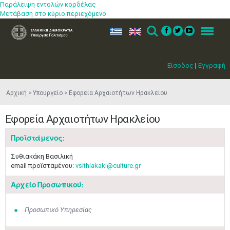
Παράλειψη εντολών κορδέλας
Μετάβαση στο κύριο περιεχόμενο
ελ
en
Search
Menu
Είσοδος
|
Εγγραφή
Αρχική
Υπουργείο
Εφορεία Αρχαιοτήτων Ηρακλείου
Εφορεία Αρχαιοτήτων Ηρακλείου
Προϊστάμενος:
Συθιακάκη Βασιλική
email προϊσταμένου:
vsithiakaki@culture.gr
Αρχείο Προσωπικού:
Προσωπικό Υπηρεσίας