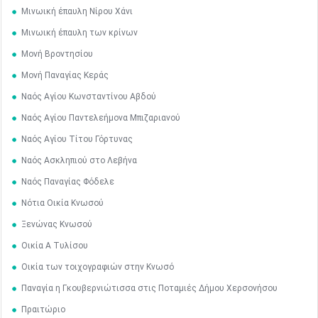
Μινωική έπαυλη Νίρου Χάνι
Μινωική έπαυλη των κρίνων
Μονή Βροντησίου
Μονή Παναγίας Κεράς
Ναός Αγίου Κωνσταντίνου Αβδού
Ναός Αγίου Παντελεήμονα Μπιζαριανού
Ναός Αγίου Τίτου Γόρτυνας
Ναός Ασκληπιού στο Λεβήνα
Ναός Παναγίας Φόδελε
Νότια Οικία Κνωσού
Ξενώνας Κνωσού
Οικία A Tυλίσου
Οικία των τοιχογραφιών στην Κνωσό
Ιουν
1
2
3
4
5
6
Παναγία η Γκουβερνιώτισσα στις Ποταμιές Δήμου Χερσονήσου
•
•
•
•
•
•
Πραιτώριο