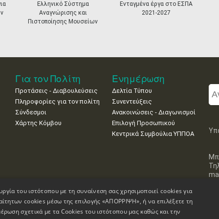
ια
Ελληνικό Σύστημα
Ενταγμένα έργα στο ΕΣΠΑ
ν
Αναγνώρισης και
2021-2027
Πιστοποίησης Μουσείων
Για τον Πολίτη
Ενημέρωση
Προτάσεις - Διαβουλεύσεις
Δελτία Τύπου
Πληροφορίες για τον πολίτη
Συνεντεύξεις
Σύνδεσμοι
Ανακοινώσεις - Διαγωνισμοί
Χάρτης Κόμβου
Επιλογή Προσωπικού
Υπ
Κεντρικά Συμβούλια ΥΠΠΟΑ
Μπ
Τη
mai
υργία του ιστότοπου με τη συναίνεση σας χρησιμοποιεί cookies για
αίτητων cookies μέσω της επιλογής «ΑΠΟΡΡΙΨΗ», ή να επιλέξετε τη
έρωση σχετικά με τα Cookies του ιστότοπου μας καθώς και την