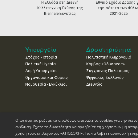
prev
Η Ελλάδα στη Διεθνή
Εθνικό Σχέδιο Δράσης γ
Καλλιτεχνική Έκθεση της
την Ισότητα των Φύλω
Biennale Βενετίας
2021-2025
Υπουργείο
Δραστηριότητα
Στόχος - Ιστορία
Πολιτιστική Κληρονομιά
Πολιτική Ηγεσία
Κόμβος «Οδυσσέας»
Δομή Υπουργείου
Σύγχρονος Πολιτισμός
Οργανισμοί και Φορείς
Ψηφιακές Συλλογές
Νομοθεσία - Εγκύκλιοι
Διεθνώς
Ο ιστότοπος μαζί με τα απολύτως απαραίτητα cookies για την λειτο
ανάλυση. Έχετε τη δυνατότητα να αρνηθείτε τη χρήση των μη απαρ
χρήση τους επιλέγοντας «ΑΠΟΔΟΧΗ». Για να λάβετε αναλυτική ενημ