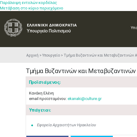
Παράλειψη εντολών κορδέλας
Μετάβαση στο κύριο περιεχόμενο
Υπ
Αρχική
Υπουργείο
Τμήμα Βυζαντινών και Μεταβυζαντινών 
Τμήμα Βυζαντινών και Μεταβυζαντινών
Προϊστάμενος:
Κανάκη Ελένη
email προϊσταμένου:
ekanaki@culture.gr
Υπάγεται:
Εφορεία Αρχαιοτήτων Ηρακλείου