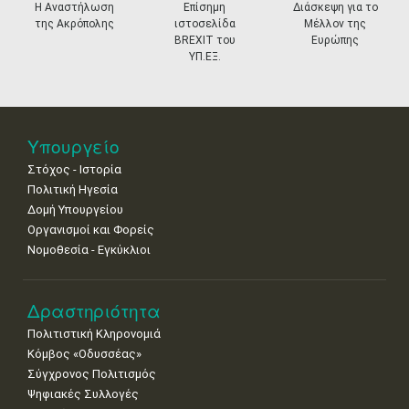
•
•
•
•
•
•
•
prev
ne
Η Αναστήλωση
Επίσημη
Διάσκεψη για το
της Ακρόπολης
ιστοσελίδα
Μέλλον της
11
12
13
14
15
16
17
BREXIT του
Ευρώπης
•
•
•
•
•
•
•
ΥΠ.ΕΞ.
18
19
20
21
22
23
24
•
•
•
•
•
•
•
25
26
27
28
29
30
31
Υπουργείο
•
•
•
•
•
•
•
Στόχος - Ιστορία
Πολιτική Ηγεσία
Δομή Υπουργείου
Οργανισμοί και Φορείς
Νομοθεσία - Εγκύκλιοι
Δραστηριότητα
Πολιτιστική Κληρονομιά
Κόμβος «Οδυσσέας»
Σύγχρονος Πολιτισμός
Ψηφιακές Συλλογές