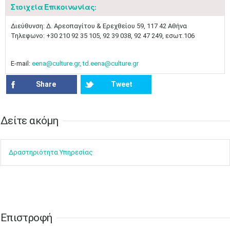
Στοιχεία Επικοινωνίας:
Μαϊ
1
2
​​Διεύθυνση: Δ. Αρεοπαγίτου & Ερεχθείου 59, 117 42 Αθήνα
•
•
Τηλεφωνο: +30 210 92 35 105, 92 39 038, 92 47 249, εσωτ.106​
3
4
5
6
7
8
9
•
•
•
•
•
•
•
E-mail:
eena@culture.gr, td.eena@culture.gr
10
11
12
13
14
15
16
Share
Tweet
•
•
•
•
•
•
•
17
18
19
20
21
22
23
•
•
•
•
•
•
•
•
•
•
•
•
•
Δείτε ακόμη​​
24
25
26
27
28
29
30
•
•
•
•
•
•
•
Δραστηρ​ιότ​​ητα ​Υπηρεσίας
31
Ιουν
1
2
3
4
5
6
•
•
•
•
•
•
•
7
8
9
10
11
12
13
•
•
•
•
•
•
•
Επιστροφή​​
14
15
16
17
18
19
20