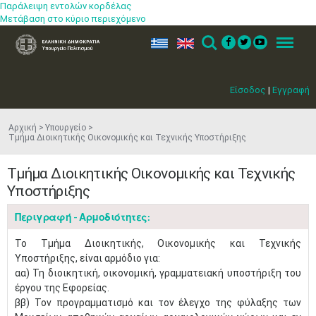
Παράλειψη εντολών κορδέλας
Μετάβαση στο κύριο περιεχόμενο
ελ
en
Search
Menu
Είσοδος
|
Εγγραφή
Αρχική
Υπουργείο
Τμήμα Διοικητικής Οικονομικής και Τεχνικής Υποστήριξης
Τμήμα Διοικητικής Οικονομικής και Τεχνικής
Υποστήριξης
Περιγραφή - Αρμοδιότητες:
Το Τμήμα Διοικητικής, Οικονομικής και Τεχνικής
Υποστήριξης, είναι αρμόδιο για:
αα) Τη διοικητική, οικονομική, γραμματειακή ​υποστήριξη του
έργου της Εφορείας.
ββ) Τον προγραμματισμό και τον έλεγχο της φύλαξης των