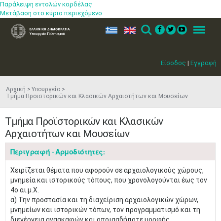
Παράλειψη εντολών κορδέλας
Μετάβαση στο κύριο περιεχόμενο
ελ
en
Search
Menu
Είσοδος
|
Εγγραφή
Αρχική
Υπουργείο
Τμήμα Προϊστορικών και Κλασικών Αρχαιοτήτων και Μουσείων
Τμήμα Προϊστορικών και Κλασικών
Αρχαιοτήτων και Μουσείων
Περιγραφή - Αρμοδιότητες:
Χειρίζεται θέματα που αφορούν σε αρχαιολογικούς χώρους,
μνημεία και ιστορικούς τόπους, που χρονολογούνται έως τον
4ο αι.μ.Χ.
α) Την προστασία και τη διαχείριση αρχαιολογικών χώρων,
μνημείων και ιστορικών τόπων, τον προγραμματισμό και τη
διενέργεια ανασκαφών και οποιασδήποτε μορφής