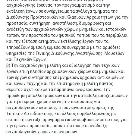
αρχαιολογικής έρευνας, τον προγραμματισμό και την
εκτέλεση έργων σε συνέργεια με τα ανάλογα τμήματα της
Διεύθυνσης Προϊστορικών και Κλασικών Αρχαιοτήτων, για την
προστασία, συντήρηση, αναστήλωση, διαμόρφωση και
ανάδειξη των αρχαιολογικών χώρων, μνημείων και ιστορικών
τόπων, την προστασία του φυσικού τοπίου που τα περιβάλλει
και την εξέταση αιτημάτων εκτέλεσης έργων που τα
επηρεάζουν άμεσα ή έμμεσα σε συνεργασία με τις αρμόδιες
υπηρεσίες της Γενικής Διεύθυνσης Αναστήλωσης, Μουσείων
και Τεχνικών Έργων.
β) Την αρχαιολογική μελέτη και αξιολόγηση των τεχνικών
έργων επί ή πλησίον αρχαιολογικών χώρων και μνημείων και
των έργων συντήρησης επί μνημείων, αρχαίων αντικειμένων
και έργων τέχνης και την επιστημονική μελέτη παντός
θέματος σχετικού με τα παραπάνω αναφερόμενα. Την
προώθηση απαλλοτριώσεων και την καταβολή αποζημιώσεων
για τη στέρηση χρήσης ακίνητης περιουσίας για
αρχαιολογικούς σκοπούς, τη συνεργασία με φορείς της
Τοπικής Αυτοδιοίκησης και άλλους συμβαλλόμενους με
σκοπό τη σύνταξη προγραμματικών συμβάσεων με αυτούς για
την έρευνα, προστασία, αποκατάσταση και ανάδειξη
αρχαιολογικών χώρων και μνημείων.