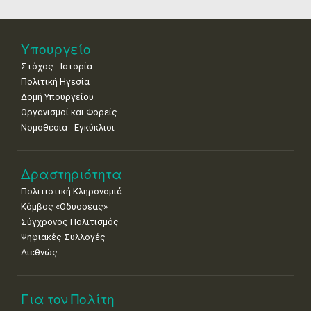
18
19
20
21
22
23
24
•
•
•
•
•
•
•
25
26
27
28
29
30
31
Υπουργείο
•
•
•
•
•
•
•
Στόχος - Ιστορία
Πολιτική Ηγεσία
Δομή Υπουργείου
Οργανισμοί και Φορείς
Νομοθεσία - Εγκύκλιοι
Δραστηριότητα
Πολιτιστική Κληρονομιά
Κόμβος «Οδυσσέας»
Σύγχρονος Πολιτισμός
Ψηφιακές Συλλογές
Διεθνώς
Για τον Πολίτη