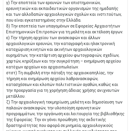
γ) Την εποπτεία των ερευνών των επιστημονικών,
ερευνητικών και εκπαιδευτικών οργανισμών της ημεδαπής
και των αλλοδαπών αρχαιολογικών σχολών και ινστιτούτων,
που είναι εγκατεστημένες στην Ελλάδα.
δ) Την εποπτεία των υπαγομένων σε Εφορείες Αρχαιοτήτων
Επιστημονικών Επιτροπών για τη μελέτη και εκτέλεση έργων.
ε) Την τήρηση αρχείου των ανασκαφών και άλλων
αρχαιολογικών ερευνών, την καταγραφή και ηλεκτρονική
καταχώριση κινητών και ακινήτων αρχαιολογικών
ευρημάτων, την κατάρτιση αρχείου φωτογραφιών, σχεδίων,
χαρτών, κηρύξεων και την συγκρότηση – ενημέρωση αρχείου
κατόχων αρχαίων και αρχαιοπωλείων.
στστ) Τη συμβολή στην πάταξη της αρχαιοκαπηλίας, την
τήρηση και ενημέρωση αρχείου λαθρανασκαφών,
κατασχέσεων και κλοπών πολιτιστικών αγαθών, καθώς και
την προεργασία για τη χορήγηση άδειας χρήσης ανιχνευτών
μετάλλου.
ζ) Την αρχαιολογική τεκμηρίωση, μελέτη και δημοσίευση των
παλαιών ανασκαφών, την υλοποίηση ερευνητικών
προγραμμάτων, την οργάνωση και λειτουργία της βιβλιοθήκης
της Εφορείας. Την εν γένει προώθηση της εκδοτικής
δραστηριότητας που αφορά σε μνημεία, αρχαιολογικούς