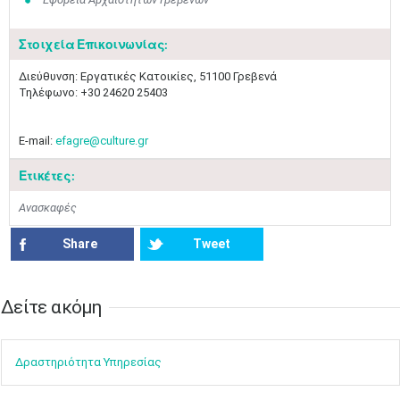
Στοιχεία Επικοινωνίας:
Διεύθυνση: Εργατικές Κατοικίες, 51100 Γρεβενά
Τηλέφωνο: +30 24620 25403
E-mail:
efagre@culture.gr
Ετικέτες:
Ανασκαφές
Share
Tweet
Δείτε ακόμη​​
Ιουν
1
2
3
4
5
6
•
•
•
•
•
•
Δραστηρ​ιότ​​ητα ​Υπηρεσίας
7
8
9
10
11
12
13
•
•
•
•
•
•
•