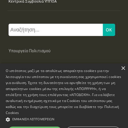
Κεντρικά Συμβούλια ΥΠΠΟΑ
Υπουργείο Πολιτισμού
×
Μπουμπουλίνας 20-22, 106 82 Αθήνα
Ο ιστότοπος μαζί με τα απολύτως απαραίτητα cookies για την
Τηλ: +30 2131322100, 2131322421
mail: grplk@culture.gr
λειτουργία του ιστότοπου με τη συναίνεση σας χρησιμοποιεί cookies
για ανάλυση. Έχετε τη δυνατότητα να αρνηθείτε τη χρήση των μη
απαραίτητων cookies μέσω της επιλογής «ΑΠΟΡΡΙΨΗ», ή να
επιλέξετε τη χρήση τους επιλέγοντας «ΑΠΟΔΟΧΗ». Για να λάβετε
αναλυτική ενημέρωση σχετικά με τα Cookies του ιστότοπου μας
καθώς και την διαχείριση τους μπορείτε να διαβάσετε την
Πολιτική
Πνευματικά Δικαιώματα © 1995-2026 Υπουργείο Πολιτισμού
Cookies
ΕΜΦΆΝΙΣΗ ΛΕΠΤΟΜΕΡΕΙΏΝ
Πληροφορίες Ιστοσελίδας
Δήλωση Προσβασιμότητας