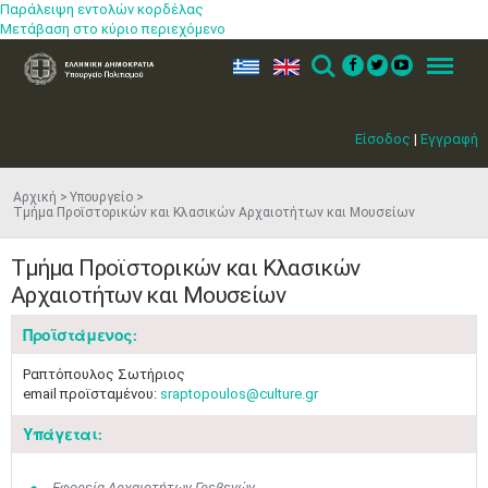
Παράλειψη εντολών κορδέλας
Μετάβαση στο κύριο περιεχόμενο
ελ
en
Search
Menu
Είσοδος
|
Εγγραφή
Αρχική
Υπουργείο
Τμήμα Προϊστορικών και Κλασικών Αρχαιοτήτων και Μουσείων
Τμήμα Προϊστορικών και Κλασικών
Αρχαιοτήτων και Μουσείων
Προϊστάμενος:
Ραπτόπουλος Σωτήριος
email προϊσταμένου:
sraptopoulos@culture.gr
Υπάγεται:
Εφορεία Αρχαιοτήτων Γρεβενών