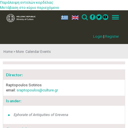
Παράλειψη εντολών κορδέλας
Μετάβαση στο κύριο περιεχόμενο
ελ
en
Search
Menu
Login
|
Register
Home
More​​ Calendar Events
Director:
Raptopoulos Sotirios
email:
sraptopoulos@culture.gr
Is under:
May
1
2
Ephorate of Antiquities of Grevena
•
•