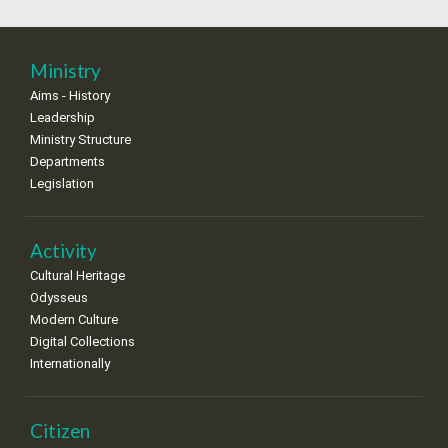
18
19
20
21
22
23
24
•
•
•
•
•
•
•
25
26
27
28
29
30
31
Ministry
•
•
•
•
•
•
•
Aims - History
Leadership
Ministry Structure
Departments
Legislation
Activity
Cultural Heritage
Odysseus
Modern Culture
Digital Collections
Internationally
Citizen