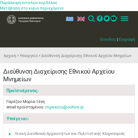
Παράλειψη εντολών κορδέλας
Μετάβαση στο κύριο περιεχόμενο
ελ
en
Search
Menu
Είσοδος
|
Εγγραφή
Αρχική
Υπουργείο
Διεύθυνση Διαχείρισης Εθνικού Αρχείου Μνημείων
Διεύθυνση Διαχείρισης Εθνικού Αρχείου
Μνημείων
Προϊστάμενος:
Γαρέζου Μαρία-Ξένη
email προϊσταμένου:
mgarezou@culture.gr
Υπάγεται:
Γενική Διεύθυνση Αρχαιοτήτων και Πολιτιστικής Κληρονομιάς