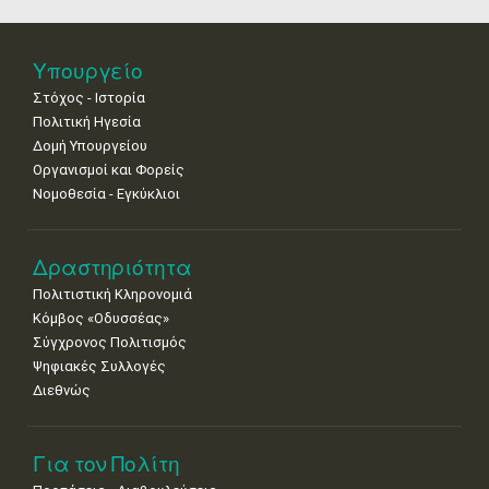
18
19
20
21
22
23
24
•
•
•
•
•
•
•
25
26
27
28
29
30
31
Υπουργείο
•
•
•
•
•
•
•
Στόχος - Ιστορία
Πολιτική Ηγεσία
Δομή Υπουργείου
Οργανισμοί και Φορείς
Νομοθεσία - Εγκύκλιοι
Δραστηριότητα
Πολιτιστική Κληρονομιά
Κόμβος «Οδυσσέας»
Σύγχρονος Πολιτισμός
Ψηφιακές Συλλογές
Διεθνώς
Για τον Πολίτη