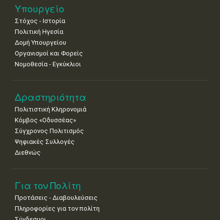
25
26
27
28
29
30
31
Υπουργείο
•
•
•
•
•
•
•
Στόχος - Ιστορία
Πολιτική Ηγεσία
Δομή Υπουργείου
Οργανισμοί και Φορείς
Νομοθεσία - Εγκύκλιοι
Δραστηριότητα
Πολιτιστική Κληρονομιά
Κόμβος «Οδυσσέας»
Σύγχρονος Πολιτισμός
Ψηφιακές Συλλογές
Διεθνώς
Για τον Πολίτη
Προτάσεις - Διαβουλεύσεις
Πληροφορίες για τον πολίτη
Σύνδεσμοι