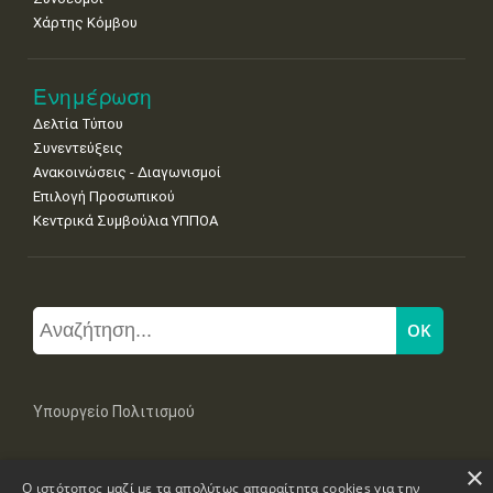
Χάρτης Κόμβου
Ενημέρωση
Δελτία Τύπου
Συνεντεύξεις
Ανακοινώσεις - Διαγωνισμοί
Επιλογή Προσωπικού
Κεντρικά Συμβούλια ΥΠΠΟΑ
Υπουργείο Πολιτισμού
×
Μπουμπουλίνας 20-22, 106 82 Αθήνα
Ο ιστότοπος μαζί με τα απολύτως απαραίτητα cookies για την
Τηλ: +30 2131322100, 2131322421