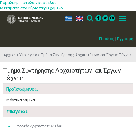
Παράλειψη εντολών κορδέλας
Μετάβαση στο κύριο περιεχόμενο
ελ
en
Search
Menu
Είσοδος
|
Εγγραφή
Αρχική
Υπουργείο
Τμήμα Συντήρησης Αρχαιοτήτων και Έργων Τέχνης
Τμήμα Συντήρησης Αρχαιοτήτων και Έργων
Τέχνης
Προϊστάμενος:
Μάντικα Μιμίνα
Μαϊ
1
2
•
•
Υπάγεται:
3
4
5
6
7
8
9
•
•
•
•
•
•
•
Εφορεία Αρχαιοτήτων Χίου