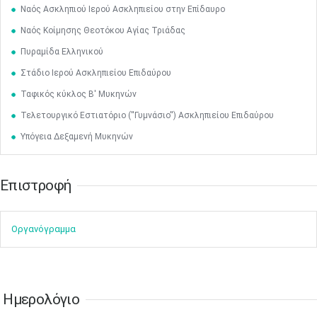
•
•
•
•
•
•
•
Ναός Ασκληπιού Ιερού Ασκληπιείου στην Επίδαυρο
Ναός Κοίμησης Θεοτόκου Αγίας Τριάδας
17
18
19
20
21
22
23
•
•
•
•
•
•
•
•
•
•
•
•
•
Πυραμίδα Ελληνικού
24
25
26
27
28
29
30
Στάδιο Ιερού Ασκληπιείου Επιδαύρου
•
•
•
•
•
•
•
Ταφικός κύκλος Β' Μυκηνών
31
Ιουν
1
2
3
4
5
6
Τελετουργικό Εστιατόριο (''Γυμνάσιο'') Ασκληπιείου Επιδαύρου
•
•
•
•
•
•
•
Υπόγεια Δεξαμενή Μυκηνών
7
8
9
10
11
12
13
•
•
•
•
•
•
•
Επιστροφή​​
14
15
16
17
18
19
20
•
•
•
•
•
•
•
Οργανόγραμμα
21
22
23
24
25
26
27
•
•
•
•
•
•
•
28
29
30
Ιουλ
1
2
3
4
•
•
•
•
•
•
•
•
•
•
Ημερολόγιο
5
6
7
8
9
10
11