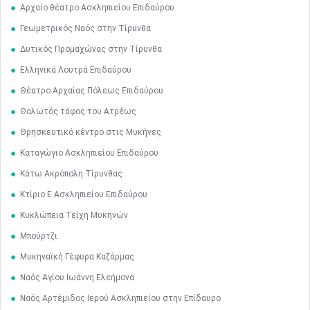
Αρχαίο θέατρο Ασκληπιείου Επιδαύρου
Γεωμετρικός Ναός στην Τίρυνθα
Δυτικός Προμαχώνας στην Τίρυνθα
Ελληνικά Λουτρά Επιδαύρου
Θέατρο Αρχαίας Πόλεως Επιδαύρου
Θολωτός τάφος του Ατρέως
Θρησκευτικό κέντρο στις Μυκήνες
Καταγώγιο Ασκληπιείου Επιδαύρου
Κάτω Ακρόπολη Τίρυνθας
Κτίριο Ε Ασκληπιείου Επιδαύρου
Κυκλώπεια Τείχη Μυκηνών
Μαϊ
1
2
•
•
Μπούρτζι
Μυκηναϊκή Γέφυρα Καζάρμας
3
4
5
6
7
8
9
•
•
•
•
•
•
•
Ναός Αγίου Ιωάννη Ελεήμονα
Ναός Αρτέμιδος Ιερού Ασκληπιείου στην Επίδαυρο
10
11
12
13
14
15
16