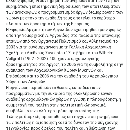
άλλους φορείς. Η συντήρηση των μνημείων και των κινητών
ευρημάτων, η επιστημονική δημοσίευση των αποτελεσμάτων
των ανασκαφών, ο προγραμματισμός έργων διαμόρφωσης των
χώρων με στόχο την ανάδειξή τους αποτελεί το ευρύτερο
πλαίσιο των δραστηριοτήτων της Εφορείας.
Η Εφορεία Αρχαιοτήτων Αργολίδας έχει τιμηθεί τρεις φορές
από την Νομαρχιακή Α. Αργολίδας στο πλαίσιο της απονομής
επαίνων από τον Οργανισμό Πολιτισμού και Αθλητισμού: το
2003 για τη συνδιοργάνωση με τη Γαλλική Αρχαιολογική
Σχολή του Διεθνούς Συνεδρίου " Στα βήματα του Wilhelm
Vollgraff (1902 - 2002). 100 χρόνια αρχαιολογικής
δραστηριότητας στο Άργος", το 2005 για τη συμβολή της στην
ανάπλαση των Αρχαιολογικών Χώρων Μυκηνών και
Επιδαύρου και το 2006 για την ανάδειξη του Αρχαιολογικού
Χώρου των Δενδρών.
Η οργάνωση περιοδικών εκθέσεων, εκπαιδευτικών
προγραμμάτων με την ευκαιρία της ολοκλήρωσης έργων
ανάδειξης αρχαιολογικών χώρων, η γνώση, η πληροφόρηση, η
συμμετοχή του πολίτη στην πολιτιστική κληρονομιά
συμβάλλει στον καλύτερο τρόπο προστασίας της.
Τέλος με διαρκείς προσπάθειες επιτυγχάνεται η ενημέρωση
των πολιτών, η αξιοποίηση κατά το δυνατόν της σύγχρονης
τεχνολογίας προς όφελος του πολίτη και η βελτίωση των