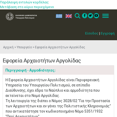
Παράλειψη εντολών κορδέλας
Μετάβαση στο κύριο περιεχόμενο
ελ
en
Search
Menu
Είσοδος
|
Εγγραφή
Αρχική
Υπουργείο
Εφορεία Αρχαιοτήτων Αργολίδας
Εφορεία Αρχαιοτήτων Αργολίδας
Περιγραφή - Αρμοδιότητες:
Η Εφορεία Αρχαιοτήτων Αργολίδας είναι Περιφερειακή
Υπηρεσία του Υπουργείου Πολιτισμού, σε επίπεδο
Διεύθυνσης, έχει έδρα το Ναύπλιο και αρμοδιότητα που
εκτείνεται στο Νομό Αργολίδας.
Τη λειτουργία της διέπει ο Nόμος 3028/02 "Για την Προστασία
των Αρχαιοτήτων και εν γένει της Πολιτιστικής Κληρονομιάς"
που αντικατέστησε τον κωδικοποιημένο Nόμο 5351/1932
"Περί Αρχαιοτήτων".