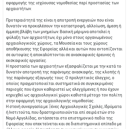
εφαρμογής της ισχύουσας νομοθεσίας περί προστασίας των
αρχαιοτήτων.
Προτεραιότητά της είναι η αποτροπή ενεργειών που είναι
δυνατόν να προκαλέσουν την καταστροφή, αλλοίωση, άμεση ή
έμμεση βλάβη των μνημείων. Βασική μέριμνα αποτελεί η
φύλαξη των αρχαιοτήτων, όχι μόνο στους οργανωμένους
αρχαιολογικούς χώρους, τα Μουσεία και τους χώρους
αποθήκευσης της Εφορείας αλλά και αυτών που εντοπίζονται
σε αυτοψίες ή αποκαλύπτονται σε ανασκαφικές έρευνες ή
εκσκαφικές εργασίες.
Η προστασία των αρχαιοτήτων εξασφαλίζεται με την κατά το
δυνατόν αποτροπή της παράνομης ανασκαφής, της κλοπής ή
της παράνομης εξαγωγής τους. Ο προληπτικός έλεγχος, ο
οποίος πραγματοποιείται συστηματικά σε συγκεκριμένες
περιοχές που έχουν καθοριστεί ως ελεγχόμενες ή που έχουν
κηρυχθεί ως αρχαιολογικοί χώροι καθιστά μέτοχο τον πολίτη
στην εφαρμογή της αρχαιολογικής νομοθεσίας.
Η στενή συνεργασία με Ξένες Αρχαιολογικές Σχολές, Ιδρύματα
ή Ινστιτούτα, που δραστηριοποιούνται επί σειρά ετών στο
Νομό Αργολίδας, εντάσσεται στο επιστημονικό πεδίο της
Εφορείας που επεκτείνεται και σε διεπιστημονικό επίπεδο με