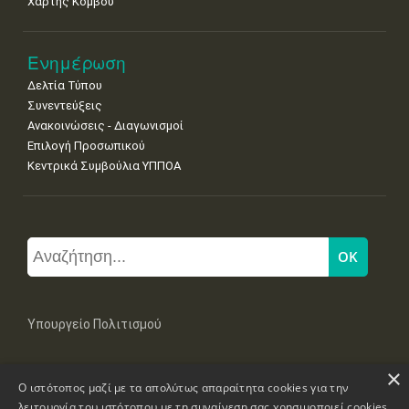
Χάρτης Κόμβου
Ενημέρωση
Δελτία Τύπου
Συνεντεύξεις
Ανακοινώσεις - Διαγωνισμοί
Επιλογή Προσωπικού
Κεντρικά Συμβούλια ΥΠΠΟΑ
Υπουργείο Πολιτισμού
×
Μπουμπουλίνας 20-22, 106 82 Αθήνα
Ο ιστότοπος μαζί με τα απολύτως απαραίτητα cookies για την
Τηλ: +30 2131322100, 2131322421
mail: grplk@culture.gr
λειτουργία του ιστότοπου με τη συναίνεση σας χρησιμοποιεί cookies