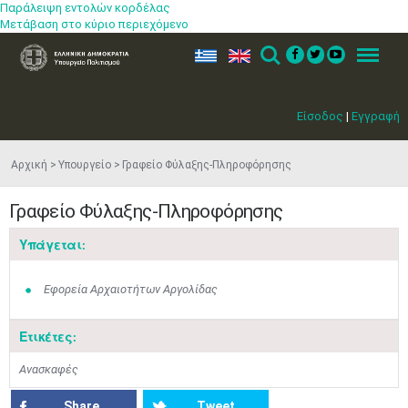
Παράλειψη εντολών κορδέλας
Μετάβαση στο κύριο περιεχόμενο
ελ
en
Search
Menu
Είσοδος
|
Εγγραφή
Αρχική
Υπουργείο
Γραφείο Φύλαξης-Πληροφόρησης
Γραφείο Φύλαξης-Πληροφόρησης
Υπάγεται:
Εφορεία Αρχαιοτήτων Αργολίδας
Ετικέτες:
Ανασκαφές
Share
Tweet