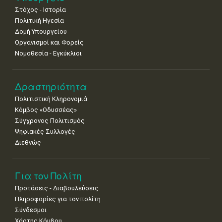
•
•
•
•
•
•
•
Στόχος - Ιστορία
8
9
10
11
12
13
14
Πολιτική Ηγεσία
•
•
•
•
•
•
•
Δομή Υπουργείου
Οργανισμοί και Φορείς
15
16
17
18
19
20
21
Νομοθεσία - Εγκύκλιοι
•
•
•
•
•
•
•
22
23
24
25
26
27
28
•
•
•
•
•
•
•
Δραστηριότητα
Πολιτιστική Κληρονομιά
29
30
Κόμβος «Οδυσσέας»
•
•
Σύγχρονος Πολιτισμός
Ψηφιακές Συλλογές
Διεθνώς
Για τον Πολίτη
Προτάσεις - Διαβουλεύσεις
Πληροφορίες για τον πολίτη
Σύνδεσμοι
Χάρτης Κόμβου