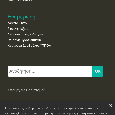
Ενημέρωση
Δελτία Τύπου
Συνεντεύξεις
Ανακοινώσεις - Διαγωνισμοί
Επιλογή Προσωπικού
Κεντρικά Συμβούλια ΥΠΠΟΑ
Υπουργείο Πολιτισμού
×
Μπουμπουλίνας 20-22, 106 82 Αθήνα
Ο ιστότοπος μαζί με τα απολύτως απαραίτητα cookies για την
Τηλ: +30 2131322100, 2131322421
mail: grplk@culture.gr
λειτουργία του ιστότοπου με τη συναίνεση σας χρησιμοποιεί cookies