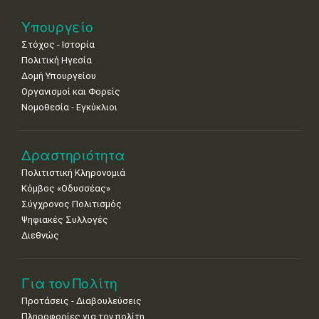
Νοε
1
2
3
4
5
6
7
Υπουργείο
•
•
•
•
•
•
•
Στόχος - Ιστορία
8
9
10
11
12
13
14
Πολιτική Ηγεσία
•
•
•
•
•
•
•
Δομή Υπουργείου
Οργανισμοί και Φορείς
15
16
17
18
19
20
21
Νομοθεσία - Εγκύκλιοι
•
•
•
•
•
•
•
22
23
24
25
26
27
28
•
•
•
•
•
•
•
Δραστηριότητα
Πολιτιστική Κληρονομιά
29
30
Κόμβος «Οδυσσέας»
•
•
Σύγχρονος Πολιτισμός
Ψηφιακές Συλλογές
Διεθνώς
Για τον Πολίτη
Προτάσεις - Διαβουλεύσεις
Πληροφορίες για τον πολίτη