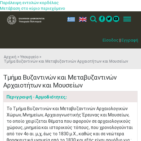
Παράλειψη εντολών κορδέλας
Μετάβαση στο κύριο περιεχόμενο
ελ
en
Search
Menu
Είσοδος
|
Εγγραφή
Αρχική
Υπουργείο
Τμήμα Βυζαντινών και Μεταβυζαντινών Αρχαιοτήτων και Μουσείων
Τμήμα Βυζαντινών και Μεταβυζαντινών
Αρχαιοτήτων και Μουσείων
Περιγραφή - Αρμοδιότητες:
Το Τμήμα Βυζαντινών και Μεταβυζαντινών Αρχαιολογικών
Χώρων, Μνημείων, Αρχαιογνωστικής Έρευνας και Μουσείων,
το οποίο χειρίζεται θέματα που αφορούν σε αρχαιολογικούς
χώρους, μνημεία και ιστορικούς τόπους, που χρονολογούνται
από τον 4ο αι. μ,χ, έως το 1830 μ.Χ., καθώς και σε νεώτερα
θρησκευτικά μνημεία από το 1830 και εξής είναι αρμόδιο για :