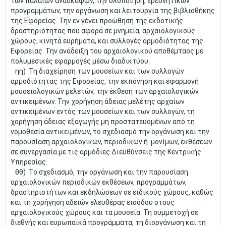
των παλαιών ανασκαφών, την υλοποίηση, ερευνητικών
προγραμμάτων, την οργάνωση και λειτουργία της βιβλιοθήκης
της Εφορείας. Την εν γένει προώθηση της εκδοτικής
δραστηριότητας που αφορά σε μνημεία, αρχαιολογικούς
χώρους, κινητά ευρήματα, και συλλογές αρμοδιότητας της
Εφορείας. Την ανάδειξη του αρχαιολογικού αποθέμταος με
πολυμεσικές εφαρμογές μέσω διαδικτύου.
ηη) Τη διαχείρηση των μουσείων και των συλλογών
αρμοδιότητας της Εφορείας, την εκπόνηση και εφαρμογή
μουσειολογικών μελετών, την έκθεση των αρχαιολογικών
αντικειμένων. Την χορήγηση άδειας μελέτης αρχαίων
αντικειμένων εντός των μουσείων και των συλλογών, τη
χορήγηση άδειας εξαγωγής μη προστατευομένων από τη
νομοθεσία αντικειμένων, το σχεδιασμό την οργάνωση και την
παρουσίαση αρχαιολογικών, περιοδικών ή μονίμων, εκθέσεων
σε συνεργασία με τις αρμόδιες Διευθύνσεις της Κεντρικής
Υπηρεσίας.
θθ) Το σχεδιασμό, την οργάνωση και την παρουσίαση
αρχαιολογικών περιοδικών εκθέσεων, προγραμμάτων,
δραστηριοτήτων και εκδηλώσεων σε ειδικούς χώρους, καθώς
και τη χορήγηση αδειών ελευθέρας εισόδου στους
αρχαιολογικούς χώρους και τα μουσεία. Τη συμμετοχή σε
διεθνής και ευρωπαϊκά προγράμματα, τη διοργάνωση και τη