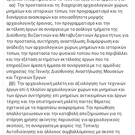
αα) Την προστασία και τη διαχείριση αρχαιολογικών χώρων,
μνημείων και ιστορικών τόπων, τον προγραμματισμό και τη
διενέργεια ανασκαφών και οποιασδήποτε μορφής
αρχαιολογικής έρευνας, τον προγραμματισμό και την
εκτέλεση έργων σε συνέργεια με τα ανάλογα τμήματα της
Διεύθυνης Βυζαντινών και Μεταβυζαντινών Αρχαιοτήτων, για
την προστασία, συντήρηση, αναστήλωση, διαμόρφωση και
ανάδειξη των αρχαιολογικών χώρων, μνημείων και ιστορικών
τόπων, την προστασία του φυσικού τοπίου που τα περιβάλλει
και την εξέταση αιτημάτων εκτέλεσης έργων που τα
επηρεάζουν άμεσα ή έμμεσα σε συνεργασία με τις αρμόδιες
υπηρεσίες της Γενικής Διεύθυνσης Αναστήλωσης Μουσείων
και Τεχνικών Έργων.
ββ) Την αρχαιολογική μελέτη και αξιολόγηση των τεχνικών
έργων επί ή πλησίον αρχαιολογικών χώρων και μνημείων και
των έργων συντήρησης επί μνημείων, αντικειμένων και έργων
τέχνης και την επιστημονική μελέτη παντός θέματος
σχετικού με τα παραπάνω αναφερόμενα. Την προώθηση
απαλλοτροιώσεων και την καταβολή αποζημιώσεων για τη
στέρηση χρήσης ακίνητης περιουσίας για αρχαιολογικούς
σκοπούς, τη συνεργασία με φορείς της Τοπικής
Αυτοδιοίκησης και άλλοους συμβαλλόμενους με σκοπό τη