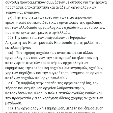
σύνταξη προγραμμτικών συμβάσεων με αυτούς για την έρευνα,
προστασία, αποκατάσταση και ανάδειξη αρχαιολογικών
χώρων και μνημείων.
γγ) Την εποπτεία των ερευνών των επιστημονικών,
ερευνητικών και εκπαιδευτικών οργανισμών της ημεδαπής
και των αλλοδαπών αρχαιολογικών σχολών και ινστιτούτων,
που είναι εγκαταστημένες στην Ελλάδα.
δδ) Την εποπτεία των υπαγομένων σε Εφορείες
Αρχαιοτήτων Επιστημονικών Επιτροπών για τη μελέτη και
εκτέλεση έργων.
εε) Την τήρηση αρχείου των ανασκαφών και άλλων
αρχαιολογικών ερευνών, την καταγραφή κα ηλεκτρονική
καταχώριση κινητών και ακινήτων αρχαιολογικών
ευρημάτων, την κατάρτιση αρχείου φωτογραφιών, σχεδίων,
χαρτών, κηρύξεων και την συγκρότηση - ενημέρωση αρχείου
κατόχων αρχαίων και αρχαιοπωλείων.
στ) Τη συμβολή στην πάταξη της αρχαιοκαπηλίας, την
τήρηση και ενημέρωση αρχείου λαθρανασκαφών,
κατασχέσεων και κλοπών πολιτιστικών αγαθών, καθώς και
την προεργασία για τη χορήγηση άδειας χρήσης ανιχνευτών
μετάλλου.
ζζ) Την αρχαιολογική τεκμηρίωση, μελέτη και δημοσίευση