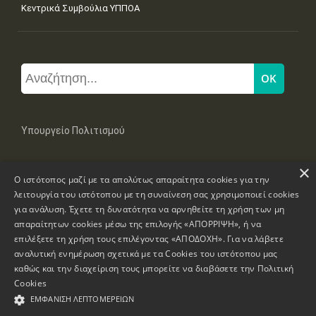
Κεντρικά Συμβούλια ΥΠΠΟΑ
Υπουργείο Πολιτισμού
×
Μπουμπουλίνας 20-22, 106 82 Αθήνα
Ο ιστότοπος μαζί με τα απολύτως απαραίτητα cookies για την
Τηλ: +30 2131322100, 2131322421
mail: grplk@culture.gr
λειτουργία του ιστότοπου με τη συναίνεση σας χρησιμοποιεί cookies
για ανάλυση. Έχετε τη δυνατότητα να αρνηθείτε τη χρήση των μη
απαραίτητων cookies μέσω της επιλογής «ΑΠΟΡΡΙΨΗ», ή να
επιλέξετε τη χρήση τους επιλέγοντας «ΑΠΟΔΟΧΗ». Για να λάβετε
αναλυτική ενημέρωση σχετικά με τα Cookies του ιστότοπου μας
καθώς και την διαχείριση τους μπορείτε να διαβάσετε την
Πολιτική
Πνευματικά Δικαιώματα © 1995-2026 Υπουργείο Πολιτισμού
Cookies
ΕΜΦΆΝΙΣΗ ΛΕΠΤΟΜΕΡΕΙΏΝ
Πληροφορίες Ιστοσελίδας
Δήλωση Προσβασιμότητας