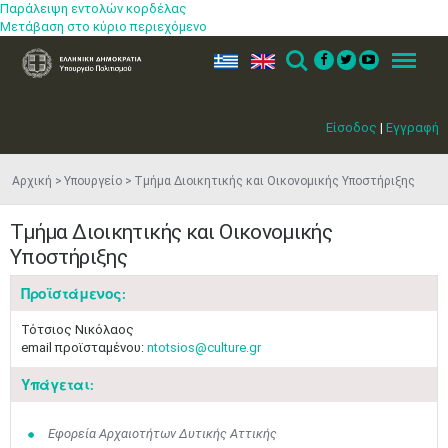
Παράλειψη εντολών κορδέλας
Μετάβαση στο κύριο περιεχόμενο
ελ
en
Search
Menu
Είσοδος
|
Εγγραφή
Αρχική
Υπουργείο
Τμήμα Διοικητικής και Οικονομικής Υποστήριξης
Τμήμα Διοικητικής και Οικονομικής
Υποστήριξης
Προϊστάμενος:
Τότσιος Νικόλαος
email προϊσταμένου:
ntotsios@culture.gr
Υπάγεται:
Εφορεία Αρχαιοτήτων Δυτικής Αττικής