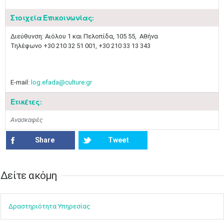
Στοιχεία Επικοινωνίας:
​Διεύθυνση: Αιόλου 1 και Πελοπίδα, 105 55, Αθήνα
Τηλέφωνο +30 210 32 51 001, +30 210 33 13 343
E-mail:
log.efada@culture.gr
Ετικέτες:
Ανασκαφές
Share
Tweet
Δείτε ακόμη​​
Ιουν
1
2
3
4
5
6
•
•
•
•
•
•
Δραστηρ​ιότ​​ητα ​Υπηρεσίας
7
8
9
10
11
12
13