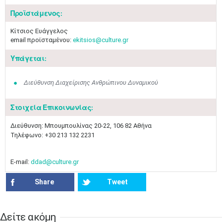
Προϊστάμενος:
​Κίτσιος Ευάγγελος
email προϊσταμένου:
ekitsios@culture.gr
Υπάγεται:
Διεύθυνση Διαχείρισης Ανθρώπινου Δυναμικού
Στοιχεία Επικοινωνίας:
Μαϊ
1
2
​​Διεύθυνση: Μπουμπουλίνας 20-22, 106 82 Αθήνα
•
•
Τηλέφωνο: +30 213 132 2231
3
4
5
6
7
8
9
•
•
•
•
•
•
•
E-mail:
ddad@culture.gr
10
11
12
13
14
15
16
Share
Tweet
•
•
•
•
•
•
•
17
18
19
20
21
22
23
•
•
•
•
•
•
•
•
•
•
•
•
•
Δείτε ακόμη​​