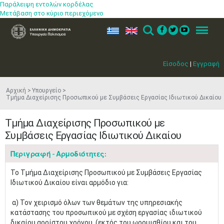
Παράλειψη εντολών κορδέλας
Μετάβαση στο κύριο περιεχόμενο
ελ
en
Search
Menu
Είσοδος
|
Εγγραφή
Αρχική
Υπουργείο
Τμήμα Διαχείρισης Προσωπικού με Συμβάσεις Εργασίας Ιδιωτικού Δικαίου
Τμήμα Διαχείρισης Προσωπικού με
Συμβάσεις Εργασίας Ιδιωτικού Δικαίου
Περιγραφή - Αρμοδιότητες:
​Το Τμήμα Διαχείρισης Προσωπικού με Συμβάσεις Εργασίας
Ιδιωτικού Δικαίου είναι αρμόδιο για:
α) Τον χειρισμό όλων των θεμάτων της υπηρεσιακής
κατάστασης του προσωπικού με σχέση εργασίας ιδιωτικού
δικαίου αορίστου χρόνου, (εκτός του ωρομισθίου και του