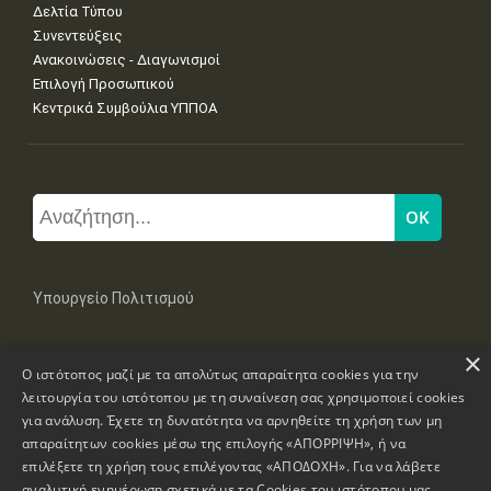
Δελτία Τύπου
Συνεντεύξεις
Ανακοινώσεις - Διαγωνισμοί
Επιλογή Προσωπικού
Κεντρικά Συμβούλια ΥΠΠΟΑ
Υπουργείο Πολιτισμού
×
Μπουμπουλίνας 20-22, 106 82 Αθήνα
Ο ιστότοπος μαζί με τα απολύτως απαραίτητα cookies για την
Τηλ: +30 2131322100, 2131322421
mail: grplk@culture.gr
λειτουργία του ιστότοπου με τη συναίνεση σας χρησιμοποιεί cookies
για ανάλυση. Έχετε τη δυνατότητα να αρνηθείτε τη χρήση των μη
απαραίτητων cookies μέσω της επιλογής «ΑΠΟΡΡΙΨΗ», ή να
επιλέξετε τη χρήση τους επιλέγοντας «ΑΠΟΔΟΧΗ». Για να λάβετε
αναλυτική ενημέρωση σχετικά με τα Cookies του ιστότοπου μας