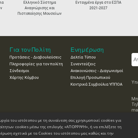
ια
Ελληνικό Σύστημα
Ενταγμένα έργα στο ΕΣΠΑ
ν
Αναγνώρισης και
2021-2027
Πιστοποίησης Μουσείων
Για τον Πολίτη
Ενημέρωση
Προτάσεις - Διαβουλεύσεις
Δελτία Τύπου
Πληροφορίες για τον πολίτη
Συνεντεύξεις
Σύνδεσμοι
Ανακοινώσεις - Διαγωνισμοί
Χάρτης Κόμβου
Επιλογή Προσωπικού
Υπ
Κεντρικά Συμβούλια ΥΠΠΟΑ
Μπ
Τη
mai
υργία του ιστότοπου με τη συναίνεση σας χρησιμοποιεί cookies για
αίτητων cookies μέσω της επιλογής «ΑΠΟΡΡΙΨΗ», ή να επιλέξετε τη
έρωση σχετικά με τα Cookies του ιστότοπου μας καθώς και την