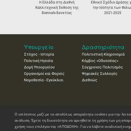
prev
Η Ελλάδα στη Διεθνή
Εθνικό Σχέδιο Δράσης γ
Καλλιτεχνική Έκθεση της
την Ισότητα των Φύλω
Biennale Βενετίας
2021-2025
Υπουργείο
Δραστηριότητα
Στόχος - Ιστορία
Πολιτιστική Κληρονομιά
Πολιτική Ηγεσία
Κόμβος «Οδυσσέας»
Δομή Υπουργείου
Σύγχρονος Πολιτισμός
Οργανισμοί και Φορείς
Ψηφιακές Συλλογές
Νομοθεσία - Εγκύκλιοι
Διεθνώς
Ο ιστότοπος μαζί με τα απολύτως απαραίτητα cookies για την λειτο
ανάλυση. Έχετε τη δυνατότητα να αρνηθείτε τη χρήση των μη απαρ
χρήση τους επιλέγοντας «ΑΠΟΔΟΧΗ». Για να λάβετε αναλυτική ενημ