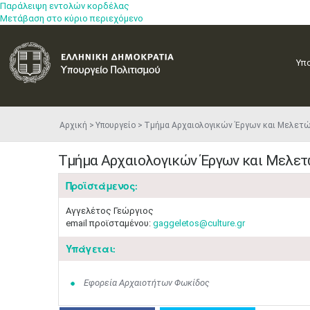
Παράλειψη εντολών κορδέλας
Μετάβαση στο κύριο περιεχόμενο
Υπ
Αρχική
Υπουργείο
Τμήμα Αρχαιολογικών Έργων και Μελετ
Τμήμα Αρχαιολογικών Έργων και Μελε
Προϊστάμενος:
Αγγελέτος Γεώργιος
email προϊσταμένου:
gaggeletos@culture.gr
Υπάγεται:
Εφορεία Αρχαιοτήτων Φωκίδος