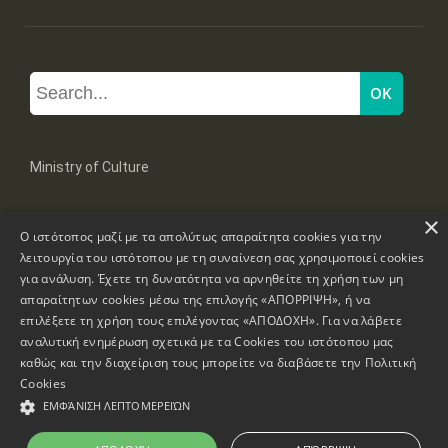
Ministry of Culture
×
Mpoumpoulinas 20-22 Str, 106 82 Athens
Ο ιστότοπος μαζί με τα απολύτως απαραίτητα cookies για την
Tel: +30 2131322100, 2131322421
mail: grplk@culture.gr
λειτουργία του ιστότοπου με τη συναίνεση σας χρησιμοποιεί cookies
για ανάλυση. Έχετε τη δυνατότητα να αρνηθείτε τη χρήση των μη
απαραίτητων cookies μέσω της επιλογής «ΑΠΟΡΡΙΨΗ», ή να
επιλέξετε τη χρήση τους επιλέγοντας «ΑΠΟΔΟΧΗ». Για να λάβετε
αναλυτική ενημέρωση σχετικά με τα Cookies του ιστότοπου μας
καθώς και την διαχείριση τους μπορείτε να διαβάσετε την
Πολιτική
Copyrights © 1995-2026 Ministry of Culture
Website Information
Cookies
ΕΜΦΆΝΙΣΗ ΛΕΠΤΟΜΕΡΕΙΏΝ
Accessibility Declaration