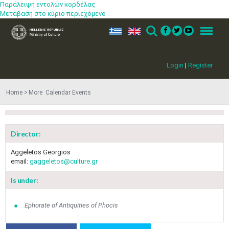
Παράλειψη εντολών κορδέλας
Μετάβαση στο κύριο περιεχόμενο
ελ
en
Search
Menu
Login
|
Register
Home
More​​ Calendar Events
Director:
Aggeletos Georgios
email:
gaggeletos@culture.gr
Is under:
Jun
1
2
3
4
5
6
•
•
•
•
•
•
Ephorate of Antiquities of Phocis
7
8
9
10
11
12
13