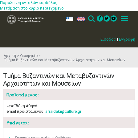
Παράλειψη εντολών κορδέλας
Μετάβαση στο κύριο περιεχόμενο
ελ
en
Search
Menu
Είσοδος
|
Εγγραφή
Αρχική
Υπουργείο
Τμήμα Βυζαντινών και Μεταβυζαντινών Αρχαιοτήτων και Μουσείων
Τμήμα Βυζαντινών και Μεταβυζαντινών
Αρχαιοτήτων και Μουσείων
Προϊστάμενος:
Φραϊδάκη Αθηνά
email προϊσταμένου:
afraidaki@culture.gr
Μαϊ
1
2
•
•
Υπάγεται:
3
4
5
6
7
8
9
Εφορεία Αρχαιοτήτων Ρεθύμνου