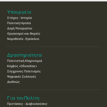
•
•
•
•
•
•
•
25
26
27
28
29
30
31
Υπουργείο
•
•
•
•
•
•
•
Στόχος - Ιστορία
Πολιτική Ηγεσία
Δομή Υπουργείου
Οργανισμοί και Φορείς
Νομοθεσία - Εγκύκλιοι
Δραστηριότητα
Πολιτιστική Κληρονομιά
Κόμβος «Οδυσσέας»
Σύγχρονος Πολιτισμός
Ψηφιακές Συλλογές
Διεθνώς
Για τον Πολίτη
Προτάσεις - Διαβουλεύσεις