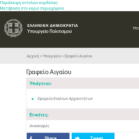
Παράλειψη εντολών κορδέλας
Μετάβαση στο κύριο περιεχόμενο
Υπ
Αρχική
Υπουργείο
Γραφείο Αιγαίου
Γραφείο Αιγαίου
Υπάγεται:
Εφορεία Εναλίων Αρχαιοτήτων
Ετικέτες:
Ανασκαφές
Share
Tweet