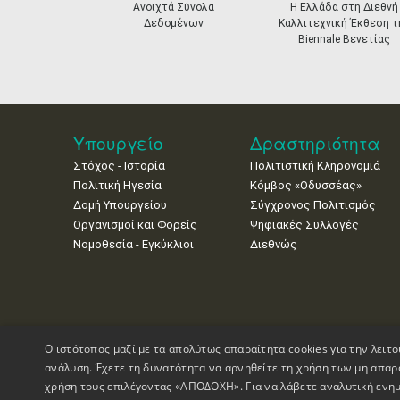
prev
Ανοιχτά Σύνολα
Η Ελλάδα στη Διεθνή
Δεδομένων
Καλλιτεχνική Έκθεση τ
Biennale Βενετίας
Υπουργείο
Δραστηριότητα
Στόχος - Ιστορία
Πολιτιστική Κληρονομιά
Πολιτική Ηγεσία
Κόμβος «Οδυσσέας»
Δομή Υπουργείου
Σύγχρονος Πολιτισμός
Οργανισμοί και Φορείς
Ψηφιακές Συλλογές
Νομοθεσία - Εγκύκλιοι
Διεθνώς
Ο ιστότοπος μαζί με τα απολύτως απαραίτητα cookies για την λειτο
ανάλυση. Έχετε τη δυνατότητα να αρνηθείτε τη χρήση των μη απαρ
χρήση τους επιλέγοντας «ΑΠΟΔΟΧΗ». Για να λάβετε αναλυτική ενημ