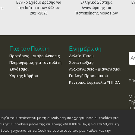
Εθνικό Σχέδιο Δράσης για
Ελληνικό Σύστημα
Ε
ης
την Ισότητα των Φύλων
Αναγνώρισης και
2021-2025
Πιστοποίησης Μουσείων
Για τον Πολίτη
Ενημέρωση
Προτάσεις - Διαβουλεύσεις
Δελτία Τύπου
Πληροφορίες για τον πολίτη
Συνεντεύξεις
Σύνδεσμοι
Ανακοινώσεις - Διαγωνισμοί
Χάρτης Κόμβου
Επιλογή Προσωπικού
Υπ
Κεντρικά Συμβούλια ΥΠΠΟΑ
Μπ
Τη
mai
υργία του ιστότοπου με τη συναίνεση σας χρησιμοποιεί cookies για
αίτητων cookies μέσω της επιλογής «ΑΠΟΡΡΙΨΗ», ή να επιλέξετε τη
έρωση σχετικά με τα Cookies του ιστότοπου μας καθώς και την