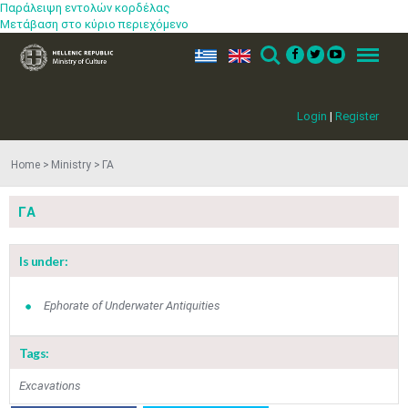
Παράλειψη εντολών κορδέλας
Μετάβαση στο κύριο περιεχόμενο
ελ
en
Search
Menu
Login
|
Register
May
1
2
•
•
Home
Ministry
ΓΑ
3
4
5
6
7
8
9
ΓΑ
•
•
•
•
•
•
•
10
11
12
13
14
15
16
Is under:
•
•
•
•
•
•
•
17
18
19
20
21
22
23
Ephorate of Underwater Antiquities
•
•
•
•
•
•
•
•
•
•
Tags:
24
25
26
27
28
29
30
•
•
•
•
•
•
•
Excavations