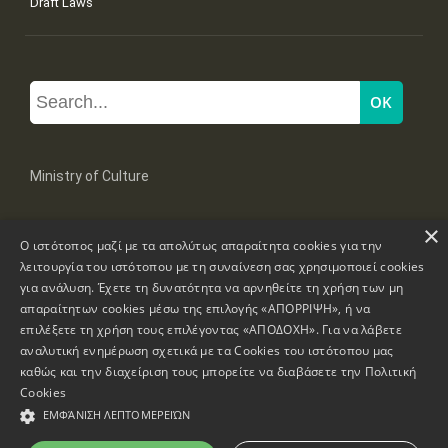
Draft Laws
Ministry of Culture
×
Mpoumpoulinas 20-22 Str, 106 82 Athens
Ο ιστότοπος μαζί με τα απολύτως απαραίτητα cookies για την
Tel: +30 2131322100, 2131322421
mail: grplk@culture.gr
λειτουργία του ιστότοπου με τη συναίνεση σας χρησιμοποιεί cookies
για ανάλυση. Έχετε τη δυνατότητα να αρνηθείτε τη χρήση των μη
απαραίτητων cookies μέσω της επιλογής «ΑΠΟΡΡΙΨΗ», ή να
επιλέξετε τη χρήση τους επιλέγοντας «ΑΠΟΔΟΧΗ». Για να λάβετε
αναλυτική ενημέρωση σχετικά με τα Cookies του ιστότοπου μας
καθώς και την διαχείριση τους μπορείτε να διαβάσετε την
Πολιτική
Copyrights © 1995-2026 Ministry of Culture
Website Information
Cookies
ΕΜΦΆΝΙΣΗ ΛΕΠΤΟΜΕΡΕΙΏΝ
Accessibility Declaration