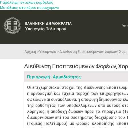
Παράλειψη εντολών κορδέλας
Μετάβαση στο κύριο περιεχόμενο
Υπ
Αρχική
Υπουργείο
Διεύθυνση Εποπτευόμενων Φορέων, Χορη
Διεύθυνση Εποπτευόμενων Φορέων, Χορ
Περιγραφή - Αρμοδιότητες:
​Οι επιχειρησιακοί στόχοι της Διεύθυνσης Εποπτευό
η ορθολογική και ταχεία παροχή των επιχορηγήσεω
οφειλών και συνακόλουθα, η αποφυγή δημιουργίας ε
της ορθότητας των υποβαλλόμενων από αυτούς στοι
Χορηγίας, η αποδοχή δωρεών προς το Υπουργείο (Τ
διευκρινίσεων επί του συστήματος διαχείρισης του
(Τομέας Πολιτισμού) με φορείς υλοποίησης Εποπτ