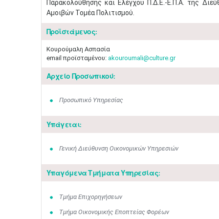
Παρακολούθησης και Ελέγχου Π.Δ.Ε.-Ε.Π.Α. της Διε
Αμοιβών Τομέα Πολιτισμού.
Προϊστάμενος:
Κουρούμαλη Ασπασία
email προϊσταμένου:
akouroumali@culture.gr
Αρχείο Προσωπικού:
Προσωπικό Υπηρεσίας
Υπάγεται:
Γενική Διεύθυνση Οικονομικών Υπηρεσιών
Υπαγόμενα Τμήματα Υπηρεσίας:
Τμήμα Επιχορηγήσεων
Τμήμα Οικονομικής Εποπτείας Φορέων