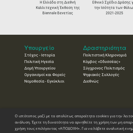
prev
Η Ελλάδα στη Διεθνή
Εθνικό Σχέδιο Δράσης γ
Καλλιτεχνική Έκθεση της
την Ισότητα των Φύλω
Biennale Βενετίας
2021-2025
Υπουργείο
Δραστηριότητα
Στόχος - Ιστορία
Πολιτιστική Κληρονομιά
Πολιτική Ηγεσία
Κόμβος «Οδυσσέας»
Δομή Υπουργείου
Σύγχρονος Πολιτισμός
Οργανισμοί και Φορείς
Ψηφιακές Συλλογές
Νομοθεσία - Εγκύκλιοι
Διεθνώς
Ο ιστότοπος μαζί με τα απολύτως απαραίτητα cookies για την λειτο
ανάλυση. Έχετε τη δυνατότητα να αρνηθείτε τη χρήση των μη απαρ
χρήση τους επιλέγοντας «ΑΠΟΔΟΧΗ». Για να λάβετε αναλυτική ενημ