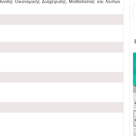
ύθυνσης Οικονομικής Διαχείρισης, Μισθοδοσίας και Λοιπών