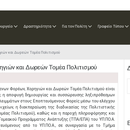
ουργείο
Δραστηριότητα
Για τον Πολίτη
Γραφείο Τύπου
γιών και Δωρεών Τομέα Πολιτισμού
ηγιών και Δωρεών Τομέα Πολιτισμού
Δ
μενων Φορέων, Χορηγιών και Δωρεών Τομέα Πολιτισμού είναι
ν, η αποφυγή δημιουργίας και συσσώρευσης ληξιπρόθεσμων
λλειμμάτων στους Εποπτευόμενους Φορείς μέσω του ελέγχου
χείων, η διεκπεραίωση της διαδικασίας της Πολιτιστικής
ομέας Πολιτισμού), καθώς και η παροχή πληροφόρησης και
 Τομεακού Προγράμματος Ανάπτυξης (ΤΠΑ/ΕΠΑ) του ΥΠ.ΠΟ.Α.
Ε
ευόμενους από το ΥΠ.ΠΟ.Α., σε συνεργασία με το Τμήμα