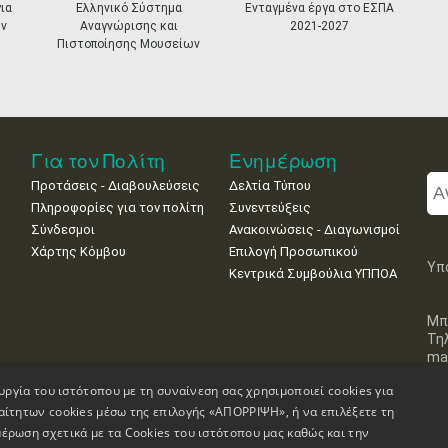
ια
Ελληνικό Σύστημα
Ενταγμένα έργα στο ΕΣΠΑ
ν
Αναγνώρισης και
2021-2027
Πιστοποίησης Μουσείων
Για τον Πολίτη
Ενημέρωση
Προτάσεις - Διαβουλεύσεις
Δελτία Τύπου
Πληροφορίες για τον πολίτη
Συνεντεύξεις
Σύνδεσμοι
Ανακοινώσεις - Διαγωνισμοί
Χάρτης Κόμβου
Επιλογή Προσωπικού
Υπ
Κεντρικά Συμβούλια ΥΠΠΟΑ
Μπ
Τη
mai
υργία του ιστότοπου με τη συναίνεση σας χρησιμοποιεί cookies για
αίτητων cookies μέσω της επιλογής «ΑΠΟΡΡΙΨΗ», ή να επιλέξετε τη
έρωση σχετικά με τα Cookies του ιστότοπου μας καθώς και την