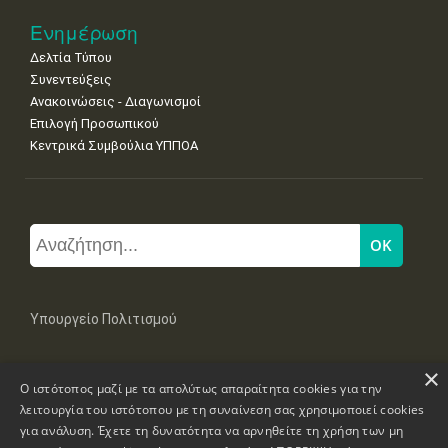
Ενημέρωση
Δελτία Τύπου
Συνεντεύξεις
Ανακοινώσεις - Διαγωνισμοί
Επιλογή Προσωπικού
Κεντρικά Συμβούλια ΥΠΠΟΑ
Υπουργείο Πολιτισμού
×
Μπουμπουλίνας 20-22, 106 82 Αθήνα
Ο ιστότοπος μαζί με τα απολύτως απαραίτητα cookies για την
Τηλ: +30 2131322100, 2131322421
mail: grplk@culture.gr
λειτουργία του ιστότοπου με τη συναίνεση σας χρησιμοποιεί cookies
για ανάλυση. Έχετε τη δυνατότητα να αρνηθείτε τη χρήση των μη