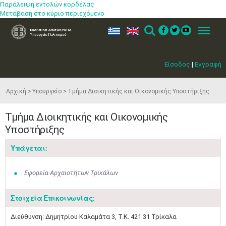
Παράλειψη εντολών κορδέλας
Μετάβαση στο κύριο περιεχόμενο
ελ
en
Search
Menu
Είσοδος
|
Εγγραφή
Αρχική
Υπουργείο
Τμήμα Διοικητικής και Οικονομικής Υποστήριξης
Τμήμα Διοικητικής και Οικονομικής
Υποστήριξης
Υπάγεται:
Εφορεία Αρχαιοτήτων Τρικάλων
Στοιχεία Επικοινωνίας:
​Διεύθυνση: Δημητρίου Καλαμάτα 3, Τ.Κ. 421 31 Τρίκαλα​