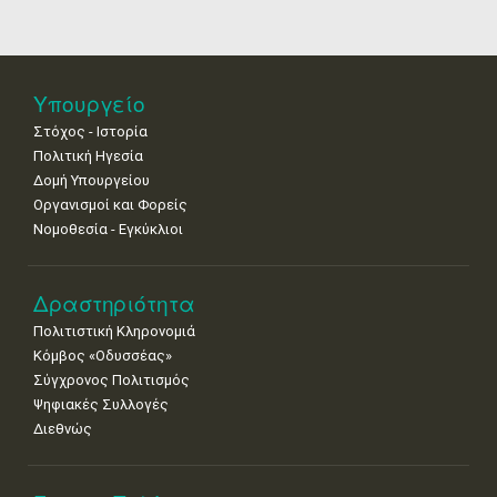
25
26
27
28
29
30
31
•
•
•
•
•
•
•
Νοε
1
2
3
4
5
6
7
Υπουργείο
•
•
•
•
•
•
•
Στόχος - Ιστορία
8
9
10
11
12
13
14
Πολιτική Ηγεσία
•
•
•
•
•
•
•
Δομή Υπουργείου
Οργανισμοί και Φορείς
15
16
17
18
19
20
21
Νομοθεσία - Εγκύκλιοι
•
•
•
•
•
•
•
22
23
24
25
26
27
28
•
•
•
•
•
•
•
Δραστηριότητα
Πολιτιστική Κληρονομιά
29
30
Κόμβος «Οδυσσέας»
•
•
Σύγχρονος Πολιτισμός
Ψηφιακές Συλλογές
Διεθνώς