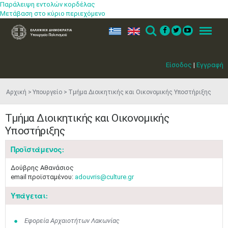
Παράλειψη εντολών κορδέλας
Μετάβαση στο κύριο περιεχόμενο
ελ
en
Search
Menu
Είσοδος
|
Εγγραφή
Αρχική
Υπουργείο
Τμήμα Διοικητικής και Οικονομικής Υποστήριξης
Τμήμα Διοικητικής και Οικονομικής
Υποστήριξης
Προϊστάμενος:
Δούβρης Αθανάσιος
email προϊσταμένου:
adouvris@culture.gr
Υπάγεται:
Εφορεία Αρχαιοτήτων Λακωνίας