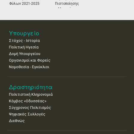
•
•
•
•
•
•
•
Φύλων 2021-2025
Πιστοποίησης
Μουσείων
25
26
27
28
29
30
31
•
•
•
•
•
•
•
Νοε
1
2
3
4
5
6
7
Υπουργείο
•
•
•
•
•
•
•
Στόχος - Ιστορία
8
9
10
11
12
13
14
Πολιτική Ηγεσία
•
•
•
•
•
•
•
Δομή Υπουργείου
Οργανισμοί και Φορείς
15
16
17
18
19
20
21
Νομοθεσία - Εγκύκλιοι
•
•
•
•
•
•
•
22
23
24
25
26
27
28
•
•
•
•
•
•
•
Δραστηριότητα
Πολιτιστική Κληρονομιά
29
30
Κόμβος «Οδυσσέας»
•
•
Σύγχρονος Πολιτισμός
Ψηφιακές Συλλογές
Διεθνώς