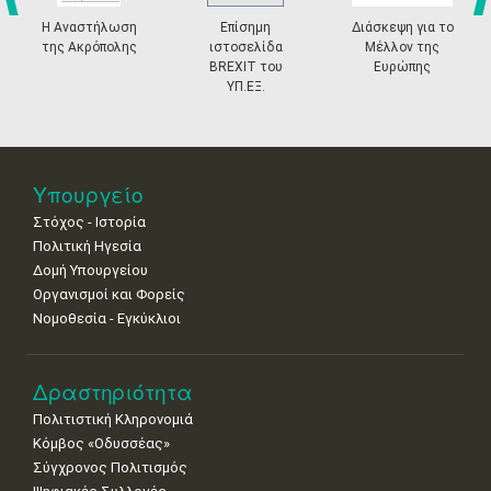
4
5
6
7
8
9
10
•
•
•
•
•
•
•
prev
ne
Η Αναστήλωση
Επίσημη
Διάσκεψη για το
της Ακρόπολης
ιστοσελίδα
Μέλλον της
11
12
13
14
15
16
17
BREXIT του
Ευρώπης
•
•
•
•
•
•
•
ΥΠ.ΕΞ.
18
19
20
21
22
23
24
•
•
•
•
•
•
•
25
26
27
28
29
30
31
Υπουργείο
•
•
•
•
•
•
•
Στόχος - Ιστορία
Πολιτική Ηγεσία
Δομή Υπουργείου
Οργανισμοί και Φορείς
Νομοθεσία - Εγκύκλιοι
Δραστηριότητα
Πολιτιστική Κληρονομιά
Κόμβος «Οδυσσέας»
Σύγχρονος Πολιτισμός