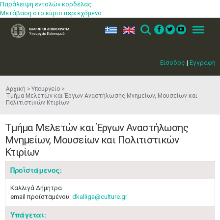
Παράλειψη εντολών κορδέλας
Μετάβαση στο κύριο περιεχόμενο
ελ
en
Search
Menu
Είσοδος
|
Εγγραφή
Αρχική
Υπουργείο
Τμήμα Μελετών και Έργων Αναστήλωσης Μνημείων, Μουσείων και
Πολιτιστικών Κτιρίων
Τμήμα Μελετών και Έργων Αναστήλωσης
Μνημείων, Μουσείων και Πολιτιστικών
Κτιρίων
Προϊστάμενος:
Καλλιγά Δήμητρα
email προϊσταμένου:
dkalliga@culture.gr
Μαϊ
1
2
Υπάγεται: