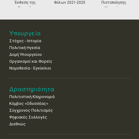
•
•
•
•
•
•
•
Έκθεση της
Φύλων 2021-2025
Πιστοποίησης
Biennale
Μουσείων
18
19
20
21
22
23
24
Βενετίας
•
•
•
•
•
•
•
25
26
27
28
29
30
31
Υπουργείο
•
•
•
•
•
•
•
Στόχος - Ιστορία
Πολιτική Ηγεσία
Δομή Υπουργείου
Οργανισμοί και Φορείς
Νομοθεσία - Εγκύκλιοι
Δραστηριότητα
Πολιτιστική Κληρονομιά
Κόμβος «Οδυσσέας»
Σύγχρονος Πολιτισμός
Ψηφιακές Συλλογές
Διεθνώς