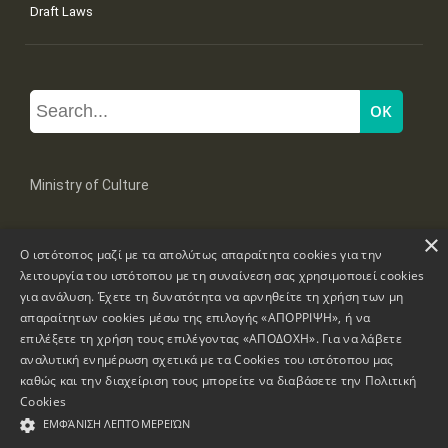
Draft Laws
Ministry of Culture
×
Mpoumpoulinas 20-22 Str, 106 82 Athens
Ο ιστότοπος μαζί με τα απολύτως απαραίτητα cookies για την
Tel: +30 2131322100, 2131322421
mail: grplk@culture.gr
λειτουργία του ιστότοπου με τη συναίνεση σας χρησιμοποιεί cookies
για ανάλυση. Έχετε τη δυνατότητα να αρνηθείτε τη χρήση των μη
απαραίτητων cookies μέσω της επιλογής «ΑΠΟΡΡΙΨΗ», ή να
επιλέξετε τη χρήση τους επιλέγοντας «ΑΠΟΔΟΧΗ». Για να λάβετε
αναλυτική ενημέρωση σχετικά με τα Cookies του ιστότοπου μας
καθώς και την διαχείριση τους μπορείτε να διαβάσετε την
Πολιτική
Copyrights © 1995-2026 Ministry of Culture
Website Information
Cookies
ΕΜΦΆΝΙΣΗ ΛΕΠΤΟΜΕΡΕΙΏΝ
Accessibility Declaration