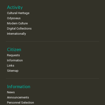
22
23
24
25
26
27
28
•
•
•
•
•
•
•
Activity
Cultural Heritage
29
30
Odysseus
•
•
Modern Culture
Digital Collections
Internationally
Citizen
Requests
Information
Links
Sitemap
Information
News
Announcements
Personnel Selection