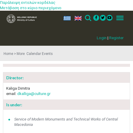
Παράλειψη εντολών κορδέλας
Μετάβαση στο κύριο περιεχόμενο
ελ
en
Search
Menu
Login
|
Register
Home
More​​ Calendar Events
Director:
Kaliga Dimitra
email:
dkalliga@culture.gr
Is under:
Jun
1
2
3
4
5
6
Service of Modern Monuments and Technical Works of Central
•
•
•
•
•
•
Macedonia