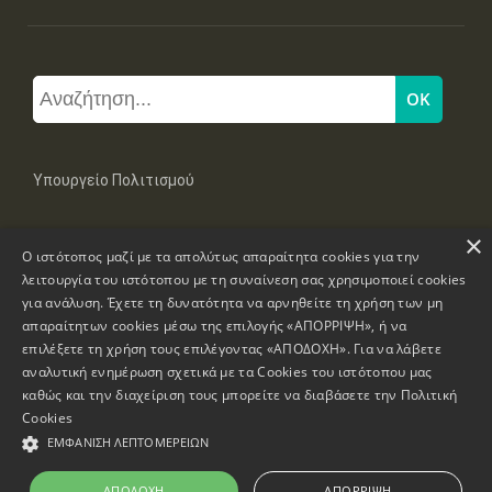
Υπουργείο Πολιτισμού
×
Μπουμπουλίνας 20-22, 106 82 Αθήνα
Ο ιστότοπος μαζί με τα απολύτως απαραίτητα cookies για την
Τηλ: +30 2131322100, 2131322421
mail: grplk@culture.gr
λειτουργία του ιστότοπου με τη συναίνεση σας χρησιμοποιεί cookies
για ανάλυση. Έχετε τη δυνατότητα να αρνηθείτε τη χρήση των μη
απαραίτητων cookies μέσω της επιλογής «ΑΠΟΡΡΙΨΗ», ή να
επιλέξετε τη χρήση τους επιλέγοντας «ΑΠΟΔΟΧΗ». Για να λάβετε
αναλυτική ενημέρωση σχετικά με τα Cookies του ιστότοπου μας
καθώς και την διαχείριση τους μπορείτε να διαβάσετε την
Πολιτική
Πνευματικά Δικαιώματα © 1995-2026 Υπουργείο Πολιτισμού
Cookies
ΕΜΦΆΝΙΣΗ ΛΕΠΤΟΜΕΡΕΙΏΝ
Πληροφορίες Ιστοσελίδας
Δήλωση Προσβασιμότητας
ΑΠΟΔΟΧΉ
ΑΠΌΡΡΙΨΗ