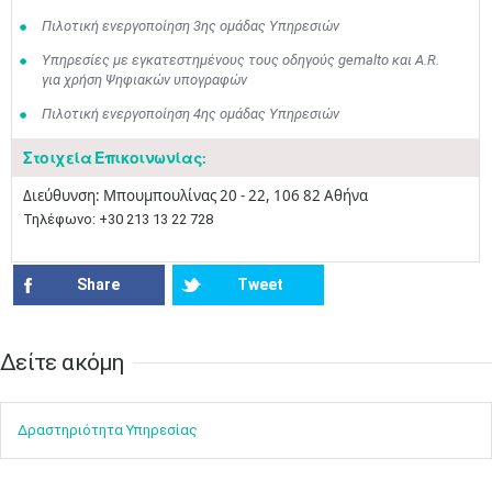
Πιλοτική ενεργοποίηση 3ης ομάδας Υπηρεσιών
Υπηρεσίες με εγκατεστημένους τους οδηγούς gemalto και A.R.
για χρήση Ψηφιακών υπογραφών
Πιλοτική ενεργοποίηση 4ης ομάδας Υπηρεσιών
Μαϊ
1
2
Στοιχεία Επικοινωνίας:
•
•
Διεύθυνση: Μπουμπουλίνας 20 - 22, 106 82 Αθήνα
3
4
5
6
7
8
9
Τηλέφωνο: +30 213 13 22 728​
•
•
•
•
•
•
•
10
11
12
13
14
15
16
Share
Tweet
•
•
•
•
•
•
•
17
18
19
20
21
22
23
•
•
•
•
•
•
•
•
•
•
•
•
•
Δείτε ακόμη​​
24
25
26
27
28
29
30
•
•
•
•
•
•
•
Δραστηρ​ιότ​​ητα ​Υπηρεσίας
31
Ιουν
1
2
3
4
5
6
•
•
•
•
•
•
•