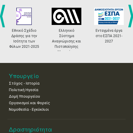
27
28
29
30
Οκτ
1
2
3
•
•
•
•
•
•
•
4
5
6
7
8
9
10
•
•
•
•
•
•
•
prev
ne
Εθνικό Σχέδιο
Ελληνικό
Ενταγμένα έργα
Δράσης για την
Σύστημα
στο ΕΣΠΑ 2021-
11
12
13
14
15
16
17
Ισότητα των
Αναγνώρισης και
2027
•
•
•
•
•
•
•
Φύλων 2021-2025
Πιστοποίησης
Μουσείων
18
19
20
21
22
23
24
•
•
•
•
•
•
•
25
26
27
28
29
30
31
Υπουργείο
•
•
•
•
•
•
•
Στόχος - Ιστορία
Πολιτική Ηγεσία
Δομή Υπουργείου
Οργανισμοί και Φορείς
Νομοθεσία - Εγκύκλιοι
Δραστηριότητα