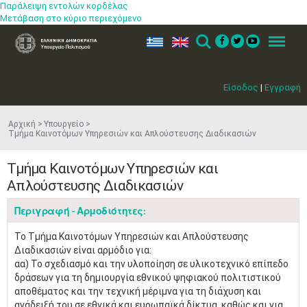
Παράλειψη εντολών κορδέλας
Μετάβαση στο κύριο περιεχόμενο
ελ
en
Search
Menu
Είσοδος
|
Εγγραφή
Αρχική
Υπουργείο
Τμήμα Καινοτόμων Υπηρεσιών και Απλούστευσης Διαδικασιών
Τμήμα Καινοτόμων Υπηρεσιών και
Απλούστευσης Διαδικασιών
Περιγραφή - Αρμοδιότητες:
​Το Τμήμα Καινοτόμων Υπηρεσιών και Απλούστευσης
Διαδικασιών είναι αρμόδιο για:
αα) Το σχεδιασμό και την υλοποίηση σε υλικοτεχνικό επίπεδο
δράσεων για τη δημιουργία εθνικού ψηφιακού πολιτιστικού
αποθέματος και την τεχνική μέριμνα για τη διάχυση και
ανάδειξή του σε εθνικά και ευρωπαϊκά δίκτυα, καθώς και για