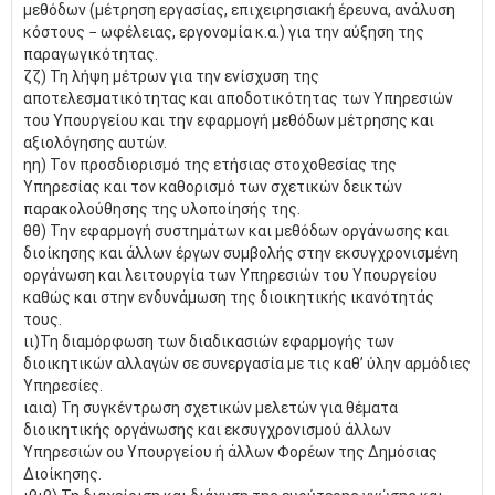
μεθόδων (μέτρηση εργασίας, επιχειρησιακή έρευνα, ανάλυση
κόστους − ωφέλειας, εργονομία κ.α.) για την αύξηση της
παραγωγικότητας.
ζζ) Τη λήψη μέτρων για την ενίσχυση της
αποτελεσματικότητας και αποδοτικότητας των Υπηρεσιών
του Υπουργείου και την εφαρμογή μεθόδων μέτρησης και
αξιολόγησης αυτών.
ηη) Τον προσδιορισμό της ετήσιας στοχοθεσίας της
Υπηρεσίας και τον καθορισμό των σχετικών δεικτών
παρακολούθησης της υλοποίησής της.
θθ) Την εφαρμογή συστημάτων και μεθόδων οργάνωσης και
διοίκησης και άλλων έργων συμβολής στην εκσυγχρονισμένη
οργάνωση και λειτουργία των Υπηρεσιών του Υπουργείου
καθώς και στην ενδυνάμωση της διοικητικής ικανότητάς
τους.
ιι)Τη διαμόρφωση των διαδικασιών εφαρμογής των
διοικητικών αλλαγών σε συνεργασία με τις καθ’ ύλην αρμόδιες
Υπηρεσίες.
ιαια) Τη συγκέντρωση σχετικών μελετών για θέματα
διοικητικής οργάνωσης και εκσυγχρονισμού άλλων
Υπηρεσιών ου Υπουργείου ή άλλων Φορέων της Δημόσιας
Διοίκησης.