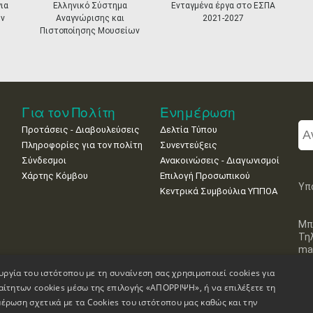
ια
Ελληνικό Σύστημα
Ενταγμένα έργα στο ΕΣΠΑ
ν
Αναγνώρισης και
2021-2027
Πιστοποίησης Μουσείων
Για τον Πολίτη
Ενημέρωση
Προτάσεις - Διαβουλεύσεις
Δελτία Τύπου
Πληροφορίες για τον πολίτη
Συνεντεύξεις
Σύνδεσμοι
Ανακοινώσεις - Διαγωνισμοί
Χάρτης Κόμβου
Επιλογή Προσωπικού
Υπ
Κεντρικά Συμβούλια ΥΠΠΟΑ
Μπ
Τη
mai
υργία του ιστότοπου με τη συναίνεση σας χρησιμοποιεί cookies για
αίτητων cookies μέσω της επιλογής «ΑΠΟΡΡΙΨΗ», ή να επιλέξετε τη
έρωση σχετικά με τα Cookies του ιστότοπου μας καθώς και την