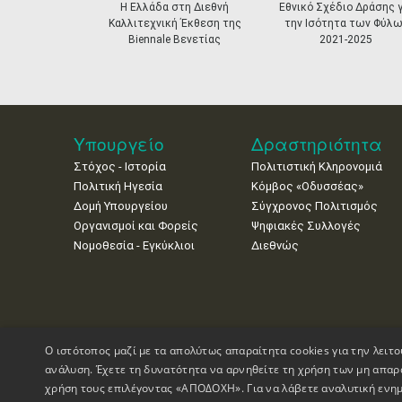
prev
Η Ελλάδα στη Διεθνή
Εθνικό Σχέδιο Δράσης γ
Καλλιτεχνική Έκθεση της
την Ισότητα των Φύλω
Biennale Βενετίας
2021-2025
Υπουργείο
Δραστηριότητα
Στόχος - Ιστορία
Πολιτιστική Κληρονομιά
Πολιτική Ηγεσία
Κόμβος «Οδυσσέας»
Δομή Υπουργείου
Σύγχρονος Πολιτισμός
Οργανισμοί και Φορείς
Ψηφιακές Συλλογές
Νομοθεσία - Εγκύκλιοι
Διεθνώς
Ο ιστότοπος μαζί με τα απολύτως απαραίτητα cookies για την λειτο
ανάλυση. Έχετε τη δυνατότητα να αρνηθείτε τη χρήση των μη απαρ
χρήση τους επιλέγοντας «ΑΠΟΔΟΧΗ». Για να λάβετε αναλυτική ενημ