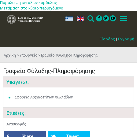
Παράλειψη εντολών κορδέλας
Μετάβαση στο κύριο περιεχόμενο
ελ
en
Search
Menu
Είσοδος
|
Εγγραφή
Αρχική
Υπουργείο
Γραφείο Φύλαξης-Πληροφόρησης
Γραφείο Φύλαξης-Πληροφόρησης
Υπάγεται:
Εφορεία Αρχαιοτήτων Κυκλάδων
Ετικέτες:
Ανασκαφές
Share
Tweet