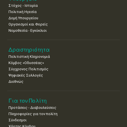
•
•
•
•
•
•
•
Στόχος - Ιστορία
8
9
10
11
12
13
14
Πολιτική Ηγεσία
•
•
•
•
•
•
•
Δομή Υπουργείου
Οργανισμοί και Φορείς
15
16
17
18
19
20
21
Νομοθεσία - Εγκύκλιοι
•
•
•
•
•
•
•
22
23
24
25
26
27
28
•
•
•
•
•
•
•
Δραστηριότητα
Πολιτιστική Κληρονομιά
29
30
Κόμβος «Οδυσσέας»
•
•
Σύγχρονος Πολιτισμός
Ψηφιακές Συλλογές
Διεθνώς
Για τον Πολίτη
Προτάσεις - Διαβουλεύσεις
Πληροφορίες για τον πολίτη
Σύνδεσμοι
Χάρτης Κόμβου