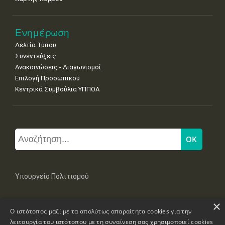
Ενημέρωση
Δελτία Τύπου
Συνεντεύξεις
Ανακοινώσεις - Διαγωνισμοί
Επιλογή Προσωπικού
Κεντρικά Συμβούλια ΥΠΠΟΑ
Υπουργείο Πολιτισμού
×
Μπουμπουλίνας 20-22, 106 82 Αθήνα
Ο ιστότοπος μαζί με τα απολύτως απαραίτητα cookies για την
Τηλ: +30 2131322100, 2131322421
mail: grplk@culture.gr
λειτουργία του ιστότοπου με τη συναίνεση σας χρησιμοποιεί cookies