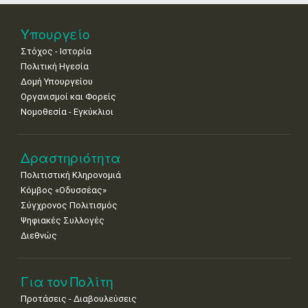
•
•
•
•
•
•
•
Νοε
1
2
3
4
5
6
7
Υπουργείο
•
•
•
•
•
•
•
Στόχος - Ιστορία
8
9
10
11
12
13
14
Πολιτική Ηγεσία
•
•
•
•
•
•
•
Δομή Υπουργείου
Οργανισμοί και Φορείς
15
16
17
18
19
20
21
Νομοθεσία - Εγκύκλιοι
•
•
•
•
•
•
•
22
23
24
25
26
27
28
•
•
•
•
•
•
•
Δραστηριότητα
Πολιτιστική Κληρονομιά
29
30
Κόμβος «Οδυσσέας»
•
•
Σύγχρονος Πολιτισμός
Ψηφιακές Συλλογές
Διεθνώς
Για τον Πολίτη
Προτάσεις - Διαβουλεύσεις