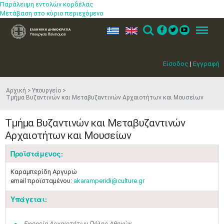
Παράλειψη εντολών κορδέλας
Μετάβαση στο κύριο περιεχόμενο
ελ
en
Search
Menu
Είσοδος
|
Εγγραφή
Αρχική
Υπουργείο
Τμήμα Βυζαντινών και Μεταβυζαντινών Αρχαιοτήτων και Μουσείων
Τμήμα Βυζαντινών και Μεταβυζαντινών
Αρχαιοτήτων και Μουσείων
Προϊστάμενος:
Καραμπερίδη Αργυρώ
email προϊσταμένου:
akaramperidi@culture.gr
Υπάγεται:
Εφορεία Αρχαιοτήτων Πόλης Αθηνών