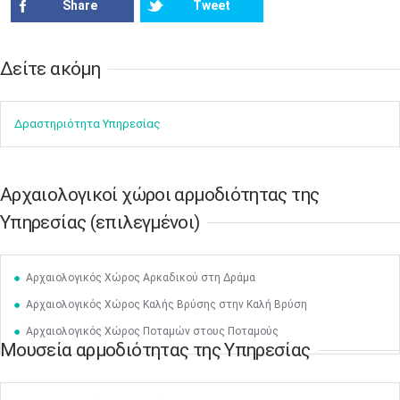
Share
Tweet
Δείτε ακόμη​​
Δραστηρ​ιότ​​ητα ​Υπηρεσίας
Aρχαιολογικοί χώροι αρμοδιότητας της
Υπηρεσίας (επιλεγμένοι)
Μαϊ
1
2
•
•
Αρχαιολογικός Χώρος Αρκαδικού στη Δράμα
3
4
5
6
7
8
9
Αρχαιολογικός Χώρος Καλής Βρύσης στην Καλή Βρύση
•
•
•
•
•
•
•
Αρχαιολογικός Χώρος Ποταμών στους Ποταμούς
Μουσεία αρμοδιότητας της Υπηρεσίας
10
11
12
13
14
15
16
•
•
•
•
•
•
•