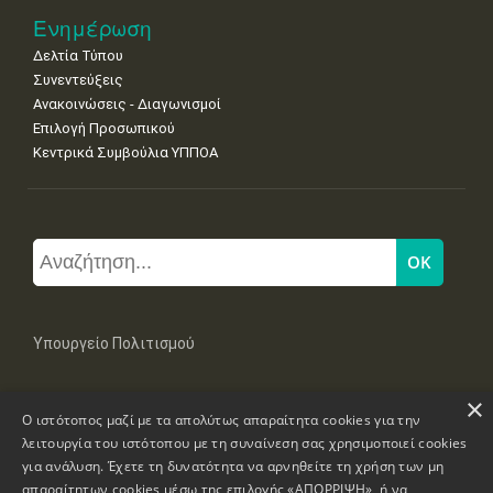
Ενημέρωση
Δελτία Τύπου
Συνεντεύξεις
Ανακοινώσεις - Διαγωνισμοί
Επιλογή Προσωπικού
Κεντρικά Συμβούλια ΥΠΠΟΑ
Υπουργείο Πολιτισμού
×
Μπουμπουλίνας 20-22, 106 82 Αθήνα
Ο ιστότοπος μαζί με τα απολύτως απαραίτητα cookies για την
Τηλ: +30 2131322100, 2131322421
mail: grplk@culture.gr
λειτουργία του ιστότοπου με τη συναίνεση σας χρησιμοποιεί cookies
για ανάλυση. Έχετε τη δυνατότητα να αρνηθείτε τη χρήση των μη
απαραίτητων cookies μέσω της επιλογής «ΑΠΟΡΡΙΨΗ», ή να