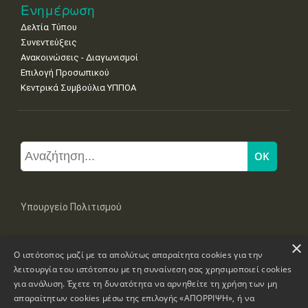
Ενημέρωση
Δελτία Τύπου
Συνεντεύξεις
Ανακοινώσεις - Διαγωνισμοί
Επιλογή Προσωπικού
Κεντρικά Συμβούλια ΥΠΠΟΑ
Υπουργείο Πολιτισμού
×
Μπουμπουλίνας 20-22, 106 82 Αθήνα
Ο ιστότοπος μαζί με τα απολύτως απαραίτητα cookies για την
Τηλ: +30 2131322100, 2131322421
mail: grplk@culture.gr
λειτουργία του ιστότοπου με τη συναίνεση σας χρησιμοποιεί cookies
για ανάλυση. Έχετε τη δυνατότητα να αρνηθείτε τη χρήση των μη
απαραίτητων cookies μέσω της επιλογής «ΑΠΟΡΡΙΨΗ», ή να