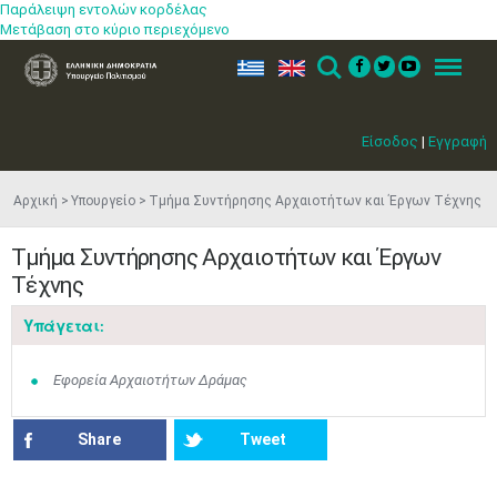
Παράλειψη εντολών κορδέλας
Μετάβαση στο κύριο περιεχόμενο
ελ
en
Search
Menu
Είσοδος
|
Εγγραφή
Αρχική
Υπουργείο
Τμήμα Συντήρησης Αρχαιοτήτων και Έργων Τέχνης
Τμήμα Συντήρησης Αρχαιοτήτων και Έργων
Τέχνης
Μαϊ
1
2
•
•
Υπάγεται:
3
4
5
6
7
8
9
•
•
•
•
•
•
•
Εφορεία Αρχαιοτήτων Δράμας
10
11
12
13
14
15
16
Share
Tweet
•
•
•
•
•
•
•
17
18
19
20
21
22
23