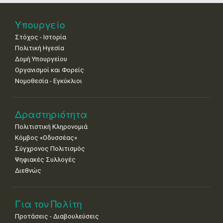
•
•
•
•
•
•
•
Νοε
1
2
3
4
5
6
7
Υπουργείο
•
•
•
•
•
•
•
Στόχος - Ιστορία
8
9
10
11
12
13
14
Πολιτική Ηγεσία
•
•
•
•
•
•
•
Δομή Υπουργείου
Οργανισμοί και Φορείς
15
16
17
18
19
20
21
Νομοθεσία - Εγκύκλιοι
•
•
•
•
•
•
•
22
23
24
25
26
27
28
•
•
•
•
•
•
•
Δραστηριότητα
Πολιτιστική Κληρονομιά
29
30
Κόμβος «Οδυσσέας»
•
•
Σύγχρονος Πολιτισμός
Ψηφιακές Συλλογές
Διεθνώς
Για τον Πολίτη
Προτάσεις - Διαβουλεύσεις