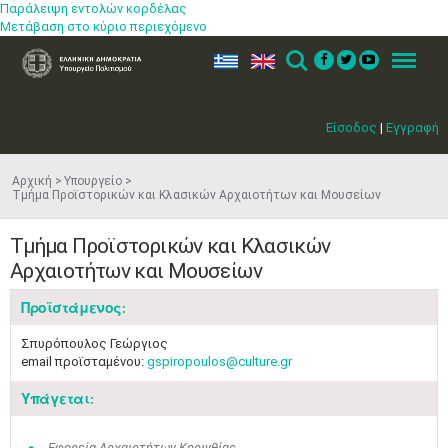
Παράλειψη εντολών κορδέλας
Μετάβαση στο κύριο περιεχόμενο
ελ
en
Search
Menu
Είσοδος
|
Εγγραφή
Αρχική
Υπουργείο
Τμήμα Προϊστορικών και Κλασικών Αρχαιοτήτων και Μουσείων
Τμήμα Προϊστορικών και Κλασικών
Αρχαιοτήτων και Μουσείων
Προϊστάμενος:
Σπυρόπουλος Γεώργιος
email προϊσταμένου:
gspiropoulos@culture.gr
Υπάγεται:
Εφορεία Αρχαιοτήτων Κορινθίας