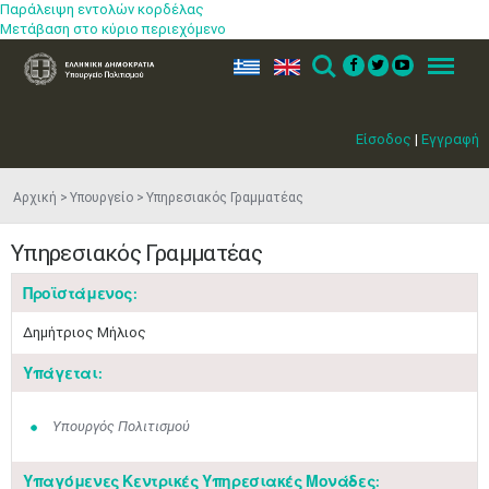
Παράλειψη εντολών κορδέλας
Μετάβαση στο κύριο περιεχόμενο
ελ
en
Search
Menu
Είσοδος
|
Εγγραφή
Αρχική
Υπουργείο
Υπηρεσιακός Γραμματέας
Υπηρεσιακός Γραμματέας
Προϊστάμενος:
Δημήτριος Μήλιος
Υπάγεται:
Υπουργός Πολιτισμού
Υπαγόμενες Κεντρικές Υπηρεσιακές Μονάδες: