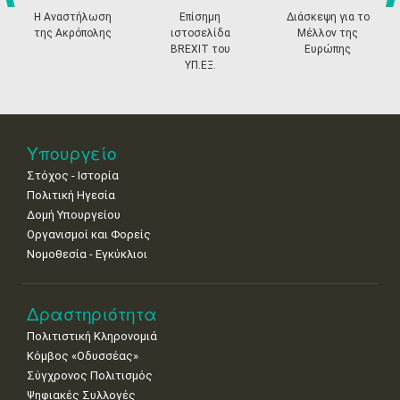
•
•
•
•
•
•
•
prev
ne
Η Αναστήλωση
Επίσημη
Διάσκεψη για το
της Ακρόπολης
ιστοσελίδα
Μέλλον της
18
19
20
21
22
23
24
BREXIT του
Ευρώπης
•
•
•
•
•
•
•
ΥΠ.ΕΞ.
25
26
27
28
29
30
31
•
•
•
•
•
•
•
Νοε
1
2
3
4
5
6
7
Υπουργείο
•
•
•
•
•
•
•
Στόχος - Ιστορία
8
9
10
11
12
13
14
Πολιτική Ηγεσία
•
•
•
•
•
•
•
Δομή Υπουργείου
Οργανισμοί και Φορείς
15
16
17
18
19
20
21
Νομοθεσία - Εγκύκλιοι
•
•
•
•
•
•
•
22
23
24
25
26
27
28
•
•
•
•
•
•
•
Δραστηριότητα
Πολιτιστική Κληρονομιά
29
30
Κόμβος «Οδυσσέας»
•
•
Σύγχρονος Πολιτισμός
Ψηφιακές Συλλογές