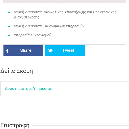
Γενική Διεύθυνση Διοικητικής Υποστήριξης και Ηλεκτρονικής
Διακυβέρνησης
Γενική Διεύθυνση Οικονομικών Υπηρεσιών
Υπηρεσία Συντονισμού
Share
Tweet
Δείτε ακόμη​​
Ιουν
1
2
3
4
5
6
•
•
•
•
•
•
Δραστηρ​ιότ​​ητα ​Υπηρεσίας
7
8
9
10
11
12
13
•
•
•
•
•
•
•
14
15
16
17
18
19
20
•
•
•
•
•
•
•
Επιστροφή​​
21
22
23
24
25
26
27