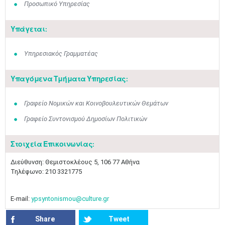
Προσωπικό Υπηρεσίας
Υπάγεται:
Υπηρεσιακός Γραμματέας
Υπαγόμενα Τμήματα Υπηρεσίας:
Γραφείο Νομικών και Κοινοβουλευτικών Θεμάτων
Γραφείο Συντονισμού Δημοσίων Πολιτικών
Στοιχεία Επικοινωνίας:
Μαϊ
1
2
​Διεύθυνση: Θεμιστοκλέους 5, 106 77 Αθήνα
•
•
Τηλέφωνο: 210 3321775
3
4
5
6
7
8
9
•
•
•
•
•
•
•
E-mail:
ypsyntonismou@culture.gr
10
11
12
13
14
15
16
Share
Tweet
•
•
•
•
•
•
•