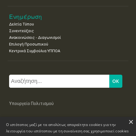
Ενημέρωση
Δελτία Τύπου
Συνεντεύξεις
Ανακοινώσεις - Διαγωνισμοί
Επιλογή Προσωπικού
Κεντρικά Συμβούλια ΥΠΠΟΑ
Υπουργείο Πολιτισμού
×
Μπουμπουλίνας 20-22, 106 82 Αθήνα
Ο ιστότοπος μαζί με τα απολύτως απαραίτητα cookies για την
Τηλ: +30 2131322100, 2131322421
mail: grplk@culture.gr
λειτουργία του ιστότοπου με τη συναίνεση σας χρησιμοποιεί cookies