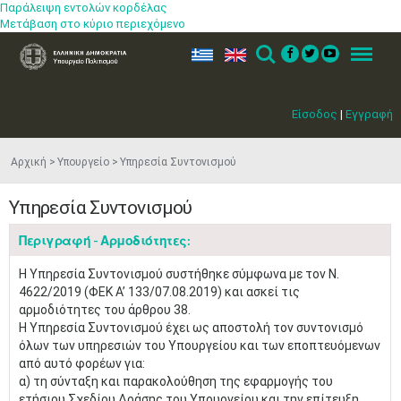
Παράλειψη εντολών κορδέλας
Μετάβαση στο κύριο περιεχόμενο
ελ
en
Search
Menu
Είσοδος
|
Εγγραφή
Αρχική
Υπουργείο
Υπηρεσία Συντονισμού
Υπηρεσία Συντονισμού
Περιγραφή - Αρμοδιότητες:
Η Υπηρεσία Συντονισμού συστήθηκε σύμφωνα με τον Ν.
4622/2019 (ΦΕΚ A’ 133/07.08.2019) και ασκεί τις
αρμοδιότητες του άρθρου 38.
Η Υπηρεσία Συντονισμού έχει ως αποστολή τον συντονισμό
όλων των υπηρεσιών του Υπουργείου και των εποπτευόμενων
από αυτό φορέων για:
α) τη σύνταξη και παρακολούθηση της εφαρμογής του
ετήσιου Σχεδίου Δράσης του Υπουργείου και την επίτευξη