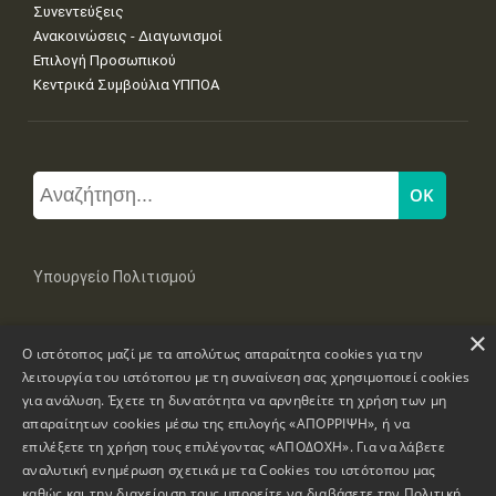
Συνεντεύξεις
Ανακοινώσεις - Διαγωνισμοί
Επιλογή Προσωπικού
Κεντρικά Συμβούλια ΥΠΠΟΑ
Υπουργείο Πολιτισμού
×
Μπουμπουλίνας 20-22, 106 82 Αθήνα
Ο ιστότοπος μαζί με τα απολύτως απαραίτητα cookies για την
Τηλ: +30 2131322100, 2131322421
mail: grplk@culture.gr
λειτουργία του ιστότοπου με τη συναίνεση σας χρησιμοποιεί cookies
για ανάλυση. Έχετε τη δυνατότητα να αρνηθείτε τη χρήση των μη
απαραίτητων cookies μέσω της επιλογής «ΑΠΟΡΡΙΨΗ», ή να
επιλέξετε τη χρήση τους επιλέγοντας «ΑΠΟΔΟΧΗ». Για να λάβετε
αναλυτική ενημέρωση σχετικά με τα Cookies του ιστότοπου μας
καθώς και την διαχείριση τους μπορείτε να διαβάσετε την
Πολιτική