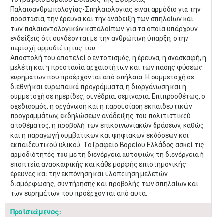
Παλαιοανθρωπολογίας-Σπηλαιολογίας είναι αρμόδιο για την
προστασία, την έρευνα και την ανάδειξη των σπηλαίων και
των παλαιοντολογικών καταλοίπων, για τα οποία υπάρχουν
ενδείξεις ότι συνδέονται με την ανθρώπινη ύπαρξη, στην
περιοχή αρμοδιότητάς του.
Αποστολή του αποτελεί ο εντοπισμός, η έρευνα, η ανασκαφή, η
μελέτη και η προστασία αρχαιοτήτων και των πάσης φύσεως
ευρημάτων που προέρχονται από σπήλαια. Η συμμετοχή σε
διεθνή και ευρωπαϊκά προγράμματα, η διοργάνωση και η
συμμετοχή σε ημερίδες, συνέδρια, σεμινάρια. Επιπροσθέτως, ο
σχεδιασμός, η οργάνωση και η παρουσίαση εκπαιδευτικών
προγραμμάτων, εκδηλώσεων ανάδειξης του πολιτιστικού
αποθέματος, η προβολή των επικοινωνιακών δράσεων, καθώς
και η παραγωγή συμβατικών και ψηφιακών εκδόσεων και
εκπαιδευτικού υλικού. Το Γραφείο Βορείου Ελλάδος ασκεί τις
αρμοδιότητές του με τη διενέργεια αυτοψιών, τη διενέργεια ή
εποπτεία ανασκαφικής και κάθε μορφής επιστημονικής
έρευνας και την εκπόνηση και υλοποίηση μελετών
διαμόρφωσης, συντήρησης και προβολής των σπηλαίων και
των ευρημάτων που προέρχονται από αυτά.
Προϊστάμενος: