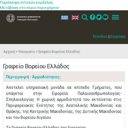
Παράλειψη εντολών κορδέλας
Μετάβαση στο κύριο περιεχόμενο
ελ
en
Search
Menu
Είσοδος
|
Εγγραφή
Αρχική
Υπουργείο
Γραφείο Βορείου Ελλάδος
Γραφείο Βορείου Ελλάδος
Περιγραφή - Αρμοδιότητες:
Αποτελεί υπηρεσιακή μονάδα σε επίπεδο Τμήματος, που
υπάγεται στην Εφορεία Παλαιοανθρωπολογίας-
Σπηλαιολογίας. Η χωρική αρμοδιότητά του εκτείνεται στις
Περιφερειακές Ενότητες της Ανατολικής Μακεδονίας και
Θράκης, της Κεντρικής Μακεδονίας, της Δυτικής Μακεδονίας
και του Βορείου Αιγαίου.
Το Γραφείο Βορείου Ελλάδος της Εφορείας